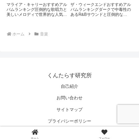
マライア・キャリーおすすめアル
ザ・ウィークエンドおすすめアル
バムランキング圧倒的な歌唱力と
バムランキングダークで中毒性の
美しいメロディで世界的な人気を
あるR&Bサウンドと圧倒的な歌
誇るマライア・キャリー。
唱力で世界的な人気を誇るThe
「Daydream」「Music Box」
Weeknd。「After Hours」
「The Emancipation of Mimi」な
「Starboy」「Beauty Behind the
ホーム
音楽
ど、R&Bとポップを融合した名...
Madness」など、...
くんたらす研究所
自己紹介
お問い合わせ
サイトマップ
プライバシーポリシー
© 2021 くんたらす研究所.
ホーム
フォロー