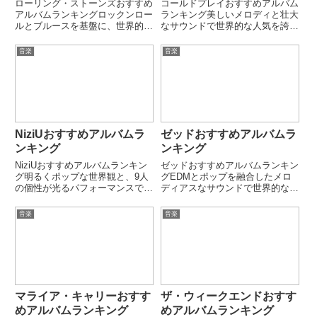
ローリング・ストーンズおすすめ
コールドプレイおすすめアルバム
アルバムランキングロックンロー
ランキング美しいメロディと壮大
ルとブルースを基盤に、世界的レ
なサウンドで世界的な人気を誇る
ジェンドとして長年トップを走り
Coldplay。「A Rush of Blood to
続けるThe Rolling Stones。
the Head」「Viva La Vida」
音楽
音楽
「Sticky Fingers」「Exile on
「Parachutes」など、ロックと
Main St.」「Le...
ポップを...
NiziUおすすめアルバムラ
ゼッドおすすめアルバムラ
ンキング
ンキング
NiziUおすすめアルバムランキン
ゼッドおすすめアルバムランキン
グ明るくポップな世界観と、9人
グEDMとポップを融合したメロ
の個性が光るパフォーマンスで幅
ディアスなサウンドで世界的な人
広い世代から支持されるガールズ
気を誇るZedd。「Clarity」
グループ。「Make you happy」
「True Colors」「Stay +」な
音楽
音楽
「Take a picture」など、デビュ
ど、ダンスミュージックの枠を超
ー直後から大ヒットを連発し国
えた名曲を多数生み出している。
民...
壮大なシン...
マライア・キャリーおすす
ザ・ウィークエンドおすす
めアルバムランキング
めアルバムランキング