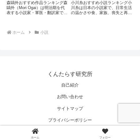
森鷗外おすすめ作品ランキング森
小川糸おすすめ小説ランキング小
鷗外（Mori Ogai）は明治期を代
川糸は日本の小説家で、日常生活
表する小説家・軍医・翻訳家で
の温かさや食、家族、喪失と再生
す。西洋文学の紹介と歴史小説の
をテーマにした癒やし系文学で知
創作を通じて、日本近代文学の発
られています。シンプルでやさし
展に大きな影響を与えました。知
い文体の中に、生と死や人とのつ
ホーム
小説
性と倫理、歴史意識を融合させた
ながりを丁寧に描く作風が特徴で
作品群で知られています。...
す。本ランキングでは代表的な
ヒ...
くんたらす研究所
自己紹介
お問い合わせ
サイトマップ
プライバシーポリシー
© 2021 くんたらす研究所.
ホーム
フォロー