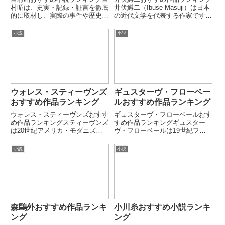
村昭は、史実・記録・証言を徹底
井伏鱒二（Ibuse Masuji）は日本
的に取材し、実際の事件や歴史を
の近代文学を代表する作家です。
もとにした記録文学で知られる作
ユーモアとペーソスを併せ持つ独
家です。戦争・災害・犯罪・医学
自の文体で知られています。庶民
小説
小説
など多様な題材を、冷静かつ緻密
的視点と戦争体験を融合させた作
な筆致で描く作風が特徴です。本
品群で高く評価されています。第
ランキングでは代表的な長編・
1位：黒い雨原爆被...
記...
ウォレス・スティーヴンズ
ギュスターヴ・フローベー
おすすめ作品ランキング
ルおすすめ作品ランキング
ウォレス・スティーヴンズおすす
ギュスターヴ・フローベールおす
め作品ランキングスティーヴンズ
すめ作品ランキングギュスター
は20世紀アメリカ・モダニズム
ヴ・フローベールは19世紀フラ
詩を代表する詩人です。「想像力
ンスを代表する小説家です。徹底
と現実」「言語と世界」の関係を
した文体の精密さと客観描写への
小説
小説
哲学的に探究しました。保険会社
こだわりで、近代小説の完成者の
の幹部という現実生活と高度に抽
一人とされています。本ランキン
象的な詩世界の対比でも知られ
グでは、代表的な長編・短編を厳
ま...
選...
森鷗外おすすめ作品ランキ
小川糸おすすめ小説ランキ
ング
ング