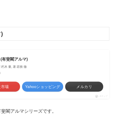
)
(有斐閣アルマ)
:朽木 量, 著:若狭 徹
べ）
天市場
Yahooショッピング
メルカリ
ポチップ
有斐閣アルマシリーズです。