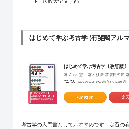
法政大学文学部
はじめて学ぶ考古学 (有斐閣アルマ
はじめて学ぶ考古学〔改訂版〕 
著:佐々木 憲一, 著:小杉 康, 著:菱田 哲郎, 著
¥2,750
（2025/02/18 19:57時点 | Amazon調
Amazon
楽
考古学の入門書としておすすめです。定番の