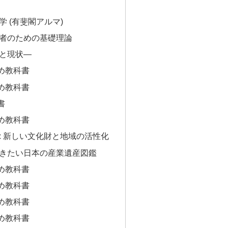
 (有斐閣アルマ)
者のための基礎理論
と現状―
め教科書
め教科書
書
め教科書
: 新しい文化財と地域の活性化
きたい日本の産業遺産図鑑
め教科書
め教科書
め教科書
め教科書