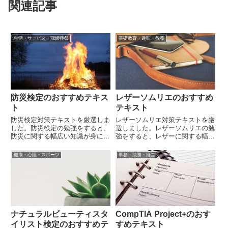
関連記事
生活・サービス・冠婚葬祭
基礎教育・趣味・教養
防災検定のおすすめテキス
レザーソムリエのおすすめ
ト
テキスト
防災検定対策テキストを厳選しま
レザーソムリエ対策テキストを厳
した。防災検定の勉強をすると、
選しました。レザーソムリエの勉
防災に関する幅広い知識が身に着
強をすると、レザーに関する幅広
きます。
い知識が身に着きます。
健康・心理・スポーツ
事務・法務・経営
ナチュラルビューティスタ
CompTIA Project+のおす
イリスト検定のおすすめテ
すめテキスト