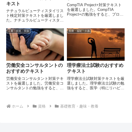
キスト
CompTIA Project+対策テキスト
を厳選しました。CompTIA
ナチュラルビューティスタイリス
Project+の勉強をすると、プロジ
ト検定対策テキストを厳選しまし
ェクトマネジメントにおける数学
た。ナチュラルビューティスタイ
に関する幅広い知識が身に着きま
リスト検定の勉強をすると、植物
す。
の力を取り入れた美や健康に関す
工業・技術・技能
医療・福祉・介護
る幅広い知識が身に着きます。
労働安全コンサルタントの
理学療法士試験のおすすめ
おすすめテキスト
テキスト
労働安全コンサルタント対策テキ
理学療法士試験対策テキストを厳
ストを厳選しました。労働安全コ
選しました。理学療法士試験の勉
ンサルタントの勉強をすると、労
強をすると、医学（特にリハビリ
働安全・労働衛生に関する幅広い
テーション学）に関する幅広い知
知識が身に着きます。
識が身に着きます。
ホーム
資格
基礎教育・趣味・教養