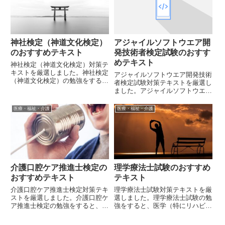
神社検定（神道文化検定）
アジャイルソフトウエア開
のおすすめテキスト
発技術者検定試験のおすす
めテキスト
神社検定（神道文化検定）対策テ
キストを厳選しました。神社検定
アジャイルソフトウエア開発技術
（神道文化検定）の勉強をする
者検定試験対策テキストを厳選し
と、神社に関する幅広い知識が身
ました。アジャイルソフトウエア
に着きます。
開発技術者検定試験の勉強をする
と、アジャイル開発に関する幅広
医療・福祉・介護
医療・福祉・介護
い知識が身に着きます。
介護口腔ケア推進士検定の
理学療法士試験のおすすめ
おすすめテキスト
テキスト
介護口腔ケア推進士検定対策テキ
理学療法士試験対策テキストを厳
ストを厳選しました。介護口腔ケ
選しました。理学療法士試験の勉
ア推進士検定の勉強をすると、口
強をすると、医学（特にリハビリ
腔ケアの正しい知識に関する幅広
テーション学）に関する幅広い知
い知識が身に着きます。
識が身に着きます。