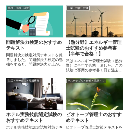
身に着きます。
ンナー (AFP/CFP)の勉強をする
と、資産運用に関する幅広い知識
事務・法務・経営
工業・技術・技能
が身に着きます。
問題解決力検定のおすすめ
【熱分野】エネルギー管理
テキスト
士試験のおすすめ参考書
【半年で合格！】
問題解決力検定対策テキストを厳
選しました。問題解決力検定の勉
私はエネルギー管理士試験（熱分
強をすると、問題解決力が上がり
野）に半年で合格しました。この
ます。
試験は専用の参考書１冊と過去問
10年分を理解すれば十分に合格
可能だと考えています。私の使用
生活・サービス・冠婚葬祭
サステナブル・自然・環境・生物
した参考書と勉強方法を紹介しま
す。
ホテル実務技能認定試験の
ビオトープ管理士のおすす
おすすめテキスト
めテキスト
ホテル実務技能認定試験対策テキ
ビオトープ管理士対策テキストを