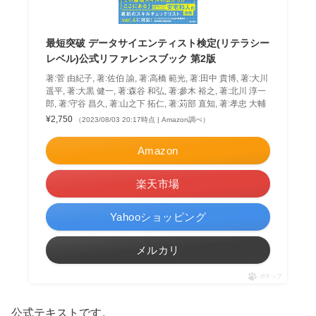
最短突破 データサイエンティスト検定(リテラシー
レベル)公式リファレンスブック 第2版
著:菅 由紀子, 著:佐伯 諭, 著:高橋 範光, 著:田中 貴博, 著:大川
遥平, 著:大黒 健一, 著:森谷 和弘, 著:參木 裕之, 著:北川 淳一
郎, 著:守谷 昌久, 著:山之下 拓仁, 著:苅部 直知, 著:孝忠 大輔
¥2,750
（2023/08/03 20:17時点 | Amazon調べ）
Amazon
楽天市場
Yahooショッピング
メルカリ
ポチップ
公式テキストです。