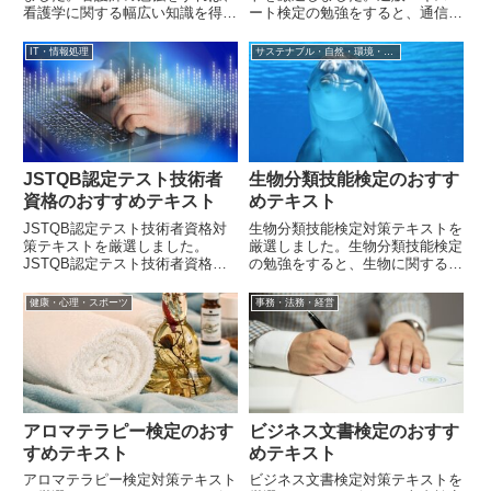
看護学に関する幅広い知識を得る
ート検定の勉強をすると、通信販
ことが出来ます。
売における数学に関する幅広い知
識が身に着きます。
IT・情報処理
サステナブル・自然・環境・生物
JSTQB認定テスト技術者
生物分類技能検定のおすす
資格のおすすめテキスト
めテキスト
JSTQB認定テスト技術者資格対
生物分類技能検定対策テキストを
策テキストを厳選しました。
厳選しました。生物分類技能検定
JSTQB認定テスト技術者資格の
の勉強をすると、生物に関する幅
勉強をすると、ソフトウェアテス
広い知識が身に着きます。
ト技術に関する幅広い知識が身に
健康・心理・スポーツ
事務・法務・経営
着きます。
アロマテラピー検定のおす
ビジネス文書検定のおすす
すめテキスト
めテキスト
アロマテラピー検定対策テキスト
ビジネス文書検定対策テキストを