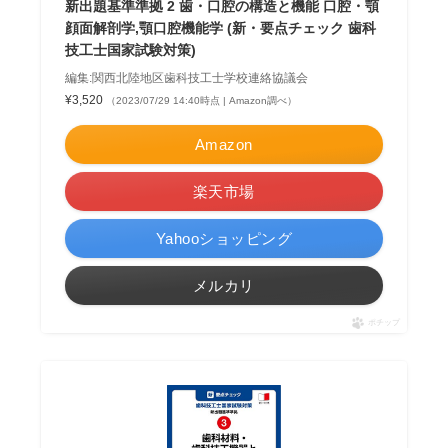
新出題基準準拠 2 歯・口腔の構造と機能 口腔・顎
顔面解剖学,顎口腔機能学 (新・要点チェック 歯科
技工士国家試験対策)
編集:関西北陸地区歯科技工士学校連絡協議会
¥3,520
（2023/07/29 14:40時点 | Amazon調べ）
Amazon
楽天市場
Yahooショッピング
メルカリ
ポチップ