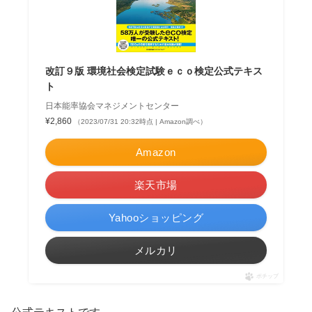
改訂９版 環境社会検定試験ｅｃｏ検定公式テキス
ト
日本能率協会マネジメントセンター
¥2,860
（2023/07/31 20:32時点 | Amazon調べ）
Amazon
楽天市場
Yahooショッピング
メルカリ
ポチップ