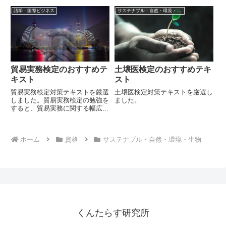
と、サーバー運営に関する幅広い
す。
知識が身に着きます。
語学・国際ビジネス
サステナブル・自然・環境・生物
貿易実務検定のおすすめテ
土壌医検定のおすすめテキ
キスト
スト
貿易実務検定対策テキストを厳選
土壌医検定対策テキストを厳選し
しました。貿易実務検定の勉強を
ました。
すると、貿易実務に関する幅広い
知識が身に着きます。
ホーム
資格
サステナブル・自然・環境・生物
くんたらす研究所