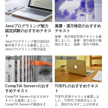
Javaプログラミング能力
薬膳・漢方検定のおすすめ
認定試験のおすすめテキス
テキスト
ト
薬膳・漢方検定対策テキストを厳
選しました。薬膳・漢方検定の勉
Javaプログラミング能力認定試
強をすると、薬膳・漢方や病気に
験対策テキストを厳選しました。
ならないための知恵に関する幅広
Javaプログラミング能力認定試
い知識が身に着きます。
験の勉強をすると、Javaプログ
ラミングについて幅広く学べま
IT・情報処理
語学・国際ビジネス
す。
CompTIA Server+のおす
TOEFLのおすすめテキス
すめテキスト
ト
CompTIA Server+のおすすめテ
TOEFL対策テキストを厳選しま
キストを厳選しました。
した。TOEFLで高得点をとる
CompTIA Server+の勉強をする
と、英語力を示すことが出来ま