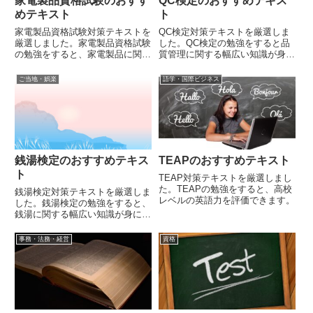
家電製品資格試験のおすす
QC検定のおすすめテキス
めテキスト
ト
家電製品資格試験対策テキストを
QC検定対策テキストを厳選しま
厳選しました。家電製品資格試験
した。QC検定の勉強をすると品
の勉強をすると、家電製品に関す
質管理に関する幅広い知識が身に
る幅広い知識が身に着きます。
着きます。
ご当地・娯楽
語学・国際ビジネス
銭湯検定のおすすめテキス
TEAPのおすすめテキスト
ト
TEAP対策テキストを厳選しまし
た。TEAPの勉強をすると、高校
銭湯検定対策テキストを厳選しま
レベルの英語力を評価できます。
した。銭湯検定の勉強をすると、
銭湯に関する幅広い知識が身に着
きます。
事務・法務・経営
資格