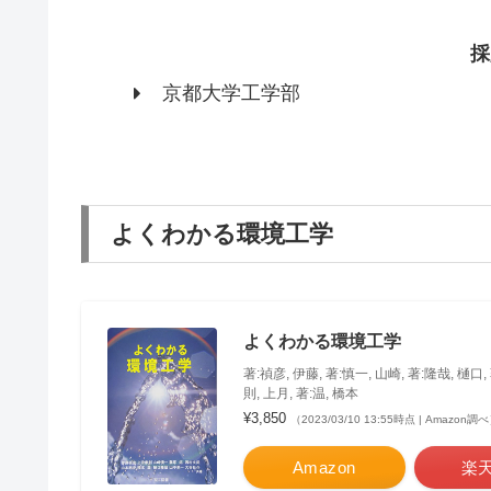
採
京都大学工学部
よくわかる環境工学
よくわかる環境工学
著:禎彦, 伊藤, 著:慎一, 山崎, 著:隆哉, 樋口, 
則, 上月, 著:温, 橋本
¥3,850
（2023/03/10 13:55時点 | Amazon調
Amazon
楽