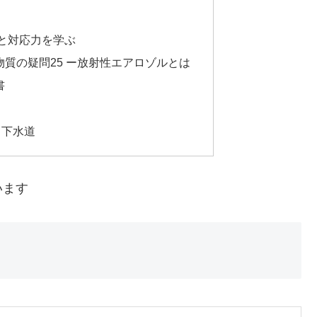
と対応力を学ぶ
質の疑問25 ー放射性エアロゾルとは
書
と下水道
います