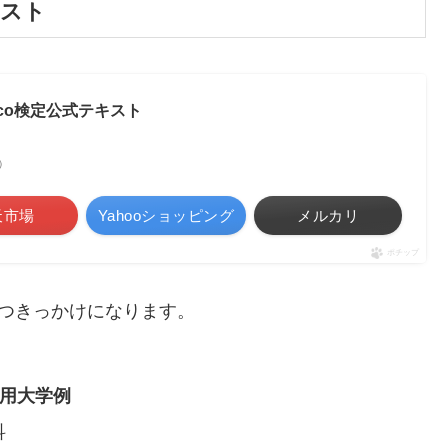
キスト
co検定公式テキスト
べ）
天市場
Yahooショッピング
メルカリ
ポチップ
持つきっかけになります。
用大学例
科