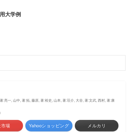
用大学例
著:亮一, 山中, 著:拓, 藤原, 著:裕史, 山本, 著:荘介, 大谷, 著:文武, 西村, 著:康
べ）
天市場
Yahooショッピング
メルカリ