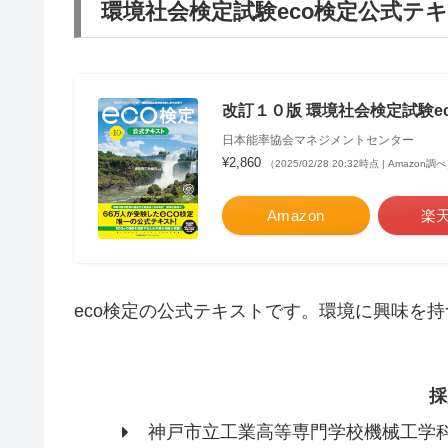
環境社会検定試験eco検定公式テ
改訂１０版 環境社会検定試験e
日本能率協会マネジメントセンター
¥2,860
（2025/02/28 20:32時点 | Amazon調
Amazon
楽
eco検定の公式テキストです。環境に興味を
採
神戸市立工業高等専門学校機械工学