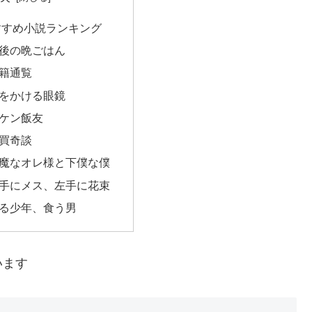
すすめ小説ランキング
最後の晩ごはん
鬼籍通覧
時をかける眼鏡
ハケン飯友
人買奇談
妖魔なオレ様と下僕な僕
右手にメス、左手に花束
作る少年、食う男
います