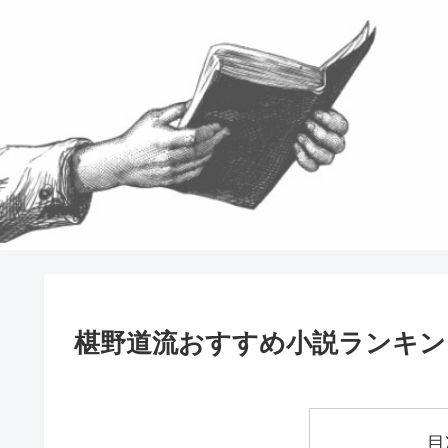
椹野道流おすすめ小説ランキン
目