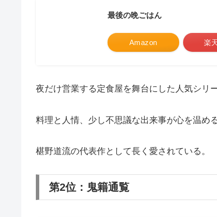
最後の晩ごはん
Amazon
楽
夜だけ営業する定食屋を舞台にした人気シリ
料理と人情、少し不思議な出来事が心を温め
椹野道流の代表作として長く愛されている。
第2位：鬼籍通覧