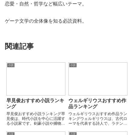
恋愛・自然・哲学など幅広いテーマ。
ゲーテ文学の全体像を知る必読資料。
関連記事
小説
小説
早見俊おすすめ小説ランキ
ウェルギリウスおすすめ作
ング
品ランキング
早見俊おすすめ小説ランキング早
ウェルギリウスおすすめ作品ラン
見俊は、時代小説を中心に活躍す
キングウェルギリウスは、古代ロ
る小説家です。剣豪小説や捕物
ーマを代表する詩人で、ラテン文
帳、歴史エンターテインメントま
学最大の叙事詩人とされていま
で幅広い作品を手がけ、読みやす
す。特に『アエネーイス』はロー
小説
小説