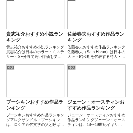
さと爽快なストーリー展開で多く
マ建国神話を描く国家叙事詩とし
の読者から支持されています。本
て高く評価されています。本ラン
ランキングでは、代表的な小説作
キングでは、代表的な叙事詩・牧
品...
歌...
貴志祐介おすすめ小説ラン
佐藤春夫おすすめ作品ラン
キング
キング
貴志祐介おすすめ小説ランキング
佐藤春夫おすすめ作品ランキング
貴志祐介は日本のホラー・ミステ
佐藤春夫（Sato Haruo）は日本の
リー・SF分野で高い評価を受け
大正・昭和期を代表する詩人・小
る作家であり、心理的恐怖と科学
説家です。耽美主義的な感性と異
的リアリティを融合させた作風が
国趣味、抒情性の高い文体で知ら
小説
小説
特徴です。『黒い家』『悪の教
れています。谷崎潤一郎と並び、
典』『天使の囀り』など、強烈な
耽美派文学の重要な担い手です。
インパクトを持つ作品で知られて
第1位：田園の憂鬱自...
い...
プーシキンおすすめ作品ラ
ジェーン・オースティンお
ンキング
すすめ作品ランキング
プーシキンおすすめ作品ランキン
ジェーン・オースティンおすすめ
グアレクサンドル・プーシキン
作品ランキングジェーン・オース
は、ロシア近代文学の父と呼ばれ
ティンは、18〜19世紀イギリス
る詩人・小説家です。ロシア語文
を代表する女性小説家です。結