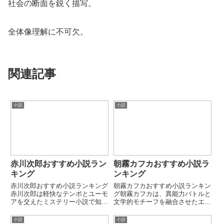
社会の断面を鋭く描写。
全体像理解に不可欠。
関連記事
小説
小説
赤川次郎おすすめ小説ラン
朝霧カフカおすすめ小説ラ
キング
ンキング
赤川次郎おすすめ小説ランキング
朝霧カフカおすすめ小説ランキン
赤川次郎は軽快なテンポとユーモ
グ朝霧カフカは、異能力バトルと
アを交えたミステリー小説で知ら
文学的モチーフを融合させたエン
れる人気作家です。日常と事件が
タメ性の高い物語を手がける作家
融合した“読みやすい本格ミステ
です。特に実在の文豪をキャラク
小説
小説