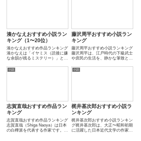
リー”を多数執筆しています。本
ター化した「文豪ストレイドッグ
ランキングでは代表的なシリー
ス」シリーズで圧倒的な人気を誇
ズ・単独小説を厳選しています。
ります。本ランキングでは代表
第...
的...
湊かなえおすすめ小説ラン
藤沢周平おすすめ小説ラン
キング（1〜20位）
キング
湊かなえおすすめ作品ランキング
藤沢周平おすすめ小説ランキング
湊かなえは「イヤミス（読後に嫌
藤沢周平は、江戸時代の下級武士
な余韻が残るミステリー）」とい
や庶民の生活を、静かな筆致と深
うジャンルを代表する作家です。
い人間描写で描いた時代小説の巨
人間の悪意や嫉妬、すれ違いを多
匠です。派手な英雄譚ではなく、
小説
小説
視点で描く構成が特徴で、物語が
名もなき人々の誠実さや哀しみを
進むにつれて真相が反転していく
丁寧に描く作風が特徴です。本ラ
展開に定評があります。日常の
ンキングでは代表的な長編・短
中...
編...
志賀直哉おすすめ作品ラン
梶井基次郎おすすめ小説ラ
キング
ンキング
志賀直哉おすすめ作品ランキング
梶井基次郎おすすめ小説ランキン
志賀直哉（Shiga Naoya）は日本
グ梶井基次郎は、大正〜昭和初期
の白樺派を代表する作家です。簡
に活躍した日本近代文学の作家
潔で精密な文体から「小説の神
で、感覚的で詩的な短編小説を多
様」とも称されました。人間の心
く残しました。日常の中に潜む不