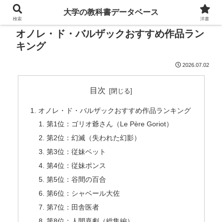
大学の教科書データベース
検索
洋書
オノレ・ド・バルザックおすすめ作品ラン
キング
2026.07.02
目次
オノレ・ド・バルザックおすすめ作品ランキング
第1位：ゴリオ爺さん（Le Père Goriot）
第2位：幻滅（失われた幻影）
第3位：従妹ベット
第4位：従妹ポンス
第5位：谷間の百合
第6位：シャベール大佐
第7位：田舎医者
第8位：人間喜劇（総集編）