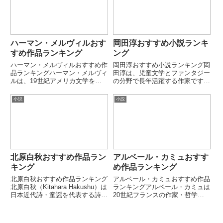
立しました。本ランキングでは
に評価が高い作家です。第1
代...
位：...
ハーマン・メルヴィルおす
岡田淳おすすめ小説ランキ
すめ作品ランキング
ング
ハーマン・メルヴィルおすすめ作
岡田淳おすすめ小説ランキング岡
品ランキングハーマン・メルヴィ
田淳は、児童文学とファンタジー
ルは、19世紀アメリカ文学を代
の分野で長年活躍する作家です。
表する作家です。海洋小説を中心
学校や日常を舞台に、不思議な出
に、人間存在・執念・自然との対
来事を温かな筆致で描く作品が多
小説
小説
峙を壮大に描きました。本ランキ
く、小学生から大人まで幅広い世
ングでは、代表的な長編・中編を
代に親しまれています。本ランキ
厳選して紹介します。第1位：
ングでは、代表的な作品を厳選
白...
し...
北原白秋おすすめ作品ラン
アルベール・カミュおすす
キング
め作品ランキング
北原白秋おすすめ作品ランキング
アルベール・カミュおすすめ作品
北原白秋（Kitahara Hakushu）は
ランキングアルベール・カミュは
日本近代詩・童謡を代表する詩人
20世紀フランスの作家・哲学者
です。象徴主義や耽美主義の影響
で、「不条理（absurde）」の思
を受けつつ、日本語の音楽性を極
想で知られます。人間の生の意味
限まで高めました。童謡・短歌・
の不在と、それにどう向き合うか