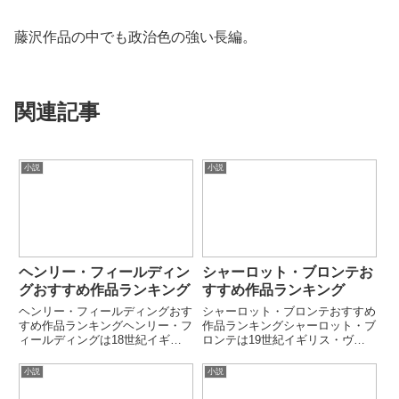
藤沢作品の中でも政治色の強い長編。
関連記事
小説
小説
ヘンリー・フィールディン
シャーロット・ブロンテお
グおすすめ作品ランキング
すすめ作品ランキング
ヘンリー・フィールディングおす
シャーロット・ブロンテおすすめ
すめ作品ランキングヘンリー・フ
作品ランキングシャーロット・ブ
ィールディングは18世紀イギリ
ロンテは19世紀イギリス・ヴィ
スを代表する小説家・劇作家で、
クトリア朝の女性作家です。女性
「英語小説の父」の一人とされて
の自立・階級社会・情熱と道徳の
小説
小説
います。ユーモア・風刺・社会観
葛藤を描いた作品で知られます。
察を融合し、長編小説の形式を確
代表作『ジェーン・エア』を中心