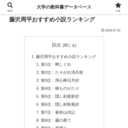
大学の教科書データベース
検索
洋書
藤沢周平おすすめ小説ランキング
2026.07.01
目次
藤沢周平おすすめ小説ランキング
第1位：蝉しぐれ
第2位：たそがれ清兵衛
第3位：用心棒日月抄
第4位：橋ものがたり
第5位：隠し剣孤影抄
第6位：隠し剣秋風抄
第7位：春秋山伏記
第8位：霧の果て