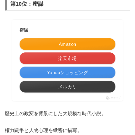
第10位：密謀
密謀
Amazon
楽天市場
Yahooショッピング
メルカリ
ポチップ
歴史上の政変を背景にした大規模な時代小説。
権力闘争と人物心理を緻密に描写。