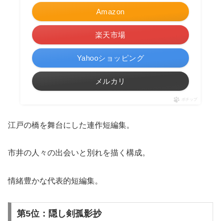
Amazon
楽天市場
Yahooショッピング
メルカリ
ポチップ
江戸の橋を舞台にした連作短編集。
市井の人々の出会いと別れを描く構成。
情緒豊かな代表的短編集。
第5位：隠し剣孤影抄