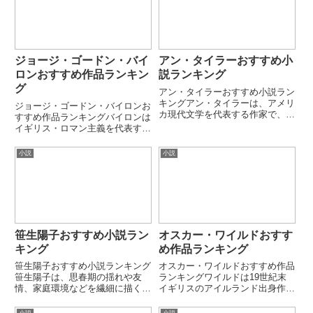
ジョージ・ゴードン・バイ
アン・タイラーおすすめ小
ロンおすすめ作品ランキン
説ランキング
グ
アン・タイラーおすすめ小説ラン
キングアン・タイラーは、アメリ
ジョージ・ゴードン・バイロンお
カ現代文学を代表する作家で、家
すすめ作品ランキングバイロンは
族関係や日常生活の微細な変化を
イギリス・ロマン主義を代表する
通して人間の本質を描く作風で知
詩人で、「バイロニック・ヒーロ
られています。劇的な事件より
ー」と呼ばれる孤高の人物像を文
小説
小説
も、日常の選択やすれ違いに潜む
学に確立しました。反権威・自
感情の深さを丁寧に描く点が特徴
由・情熱・放浪をテーマにした叙
で...
事詩・詩劇で広く影響を与えまし
た...
笹生陽子おすすめ小説ラン
オスカー・ワイルドおすす
キング
め作品ランキング
笹生陽子おすすめ小説ランキング
オスカー・ワイルドおすすめ作品
笹生陽子は、思春期の揺れや友
ランキングワイルドは19世紀末
情、家庭環境などを繊細に描く日
イギリスのアイルランド出身作家
本の児童文学・青春小説作家で
で、美と芸術至上主義を掲げた世
す。子どもや若者の視点から、日
紀末文学の象徴です。ウィットに