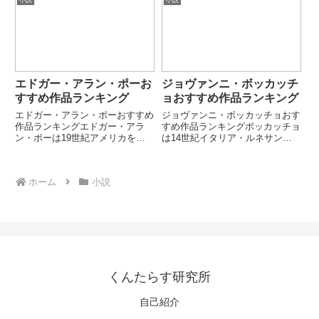
小説
小説
常の中にある葛藤や成長をリアル
富んだ会話劇と唯美主義的思想で
にすくい上げる作風が特徴です。
知られます。「芸術のための芸
本ランキングでは代表的な長編・
術」を体現した作家です。第1
青春...
位：...
エドガー・アラン・ポーお
ジョヴァンニ・ボッカッチ
すすめ作品ランキング
ョおすすめ作品ランキング
エドガー・アラン・ポーおすすめ
ジョヴァンニ・ボッカッチョおす
作品ランキングエドガー・アラ
すめ作品ランキングボッカッチョ
ン・ポーは19世紀アメリカを代
は14世紀イタリア・ルネサンス
表する作家・詩人であり、ゴシッ
文学の先駆者で、写実的な人間描
ク文学・推理小説の先駆者です。
写と機知に富む物語で知られま
恐怖・狂気・死・論理的推理を組
す。『デカメロン』に代表される
ホーム
小説
み合わせた独自の文学世界を築き
短編連作形式を確立しました。中
ました。本ランキングでは代表的
世からルネサンスへの転換点を象
短...
徴...
くんたらす研究所
自己紹介