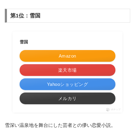
第1位：雪国
雪国
Amazon
楽天市場
Yahooショッピング
メルカリ
ポチップ
雪深い温泉地を舞台にした芸者との儚い恋愛小説。