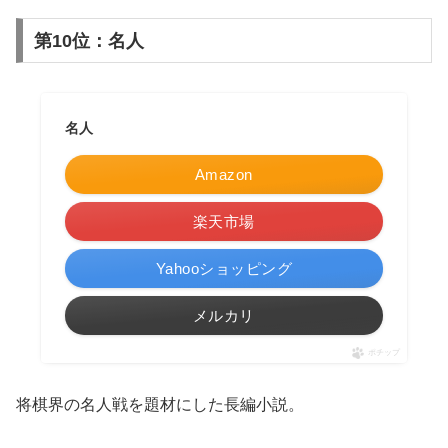
第10位：名人
名人
Amazon
楽天市場
Yahooショッピング
メルカリ
ポチップ
将棋界の名人戦を題材にした長編小説。