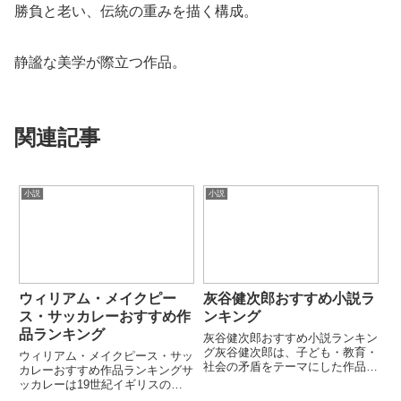
勝負と老い、伝統の重みを描く構成。
静謐な美学が際立つ作品。
関連記事
小説
小説
ウィリアム・メイクピー
灰谷健次郎おすすめ小説ラ
ス・サッカレーおすすめ作
ンキング
品ランキング
灰谷健次郎おすすめ小説ランキン
グ灰谷健次郎は、子ども・教育・
ウィリアム・メイクピース・サッ
社会の矛盾をテーマにした作品で
カレーおすすめ作品ランキングサ
知られる日本の作家です。やさし
ッカレーは19世紀イギリスの小
い文体の中に強い社会批評性を持
説家で、ジェイン・オースティン