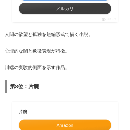
メルカリ
ポチップ
人間の欲望と孤独を短編形式で描く小説。
心理的な闇と象徴表現が特徴。
川端の実験的側面を示す作品。
第8位：片腕
片腕
Amazon