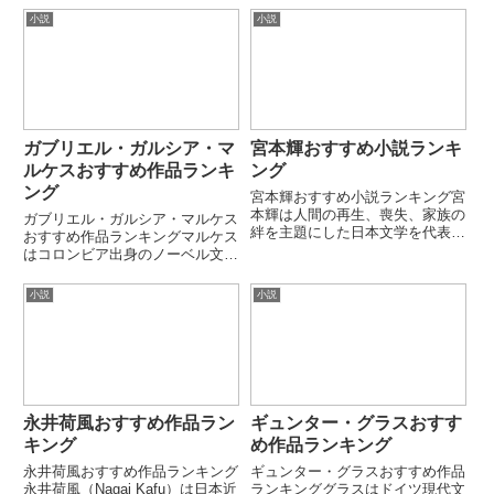
ち、学校現場や人間関係を深く描
と並ぶ社会風刺文学の巨匠です。
小説
小説
きます。本ランキングでは代表的
上流階級の偽善や野心を冷徹かつ
な長編・連作小説を厳選して紹
ユーモラスに描きました。代表作
介...
『虚栄の市』で特に知られま
す。...
ガブリエル・ガルシア・マ
宮本輝おすすめ小説ランキ
ルケスおすすめ作品ランキ
ング
ング
宮本輝おすすめ小説ランキング宮
本輝は人間の再生、喪失、家族の
ガブリエル・ガルシア・マルケス
絆を主題にした日本文学を代表す
おすすめ作品ランキングマルケス
る作家です。重厚な長編と繊細な
はコロンビア出身のノーベル文学
心理描写で高く評価され、『流転
賞作家で、「マジック・リアリズ
の海』『錦繍』などの名作があり
ム」を確立した中心人物です。日
小説
小説
ます。本ランキングでは代表的な
常と幻想が混ざり合う独特の語り
小説のみを厳選して紹介しま
で、ラテンアメリカ文学を世界文
す。...
学の中心へ押し上げました。時
間...
永井荷風おすすめ作品ラン
ギュンター・グラスおすす
キング
め作品ランキング
永井荷風おすすめ作品ランキング
ギュンター・グラスおすすめ作品
永井荷風（Nagai Kafu）は日本近
ランキンググラスはドイツ現代文