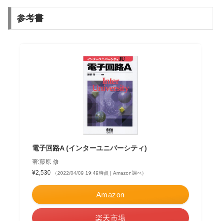
参考書
電子回路A (インターユニバーシティ)
著:藤原 修
¥2,530
（2022/04/09 19:49時点 | Amazon調べ）
Amazon
楽天市場