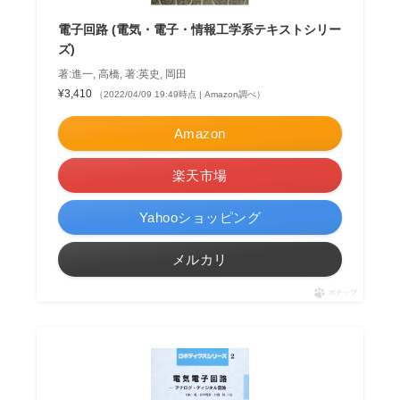
電子回路 (電気・電子・情報工学系テキストシリー
ズ)
著:進一, 高橋, 著:英史, 岡田
¥3,410
（2022/04/09 19:49時点 | Amazon調べ）
Amazon
楽天市場
Yahooショッピング
メルカリ
ポチップ