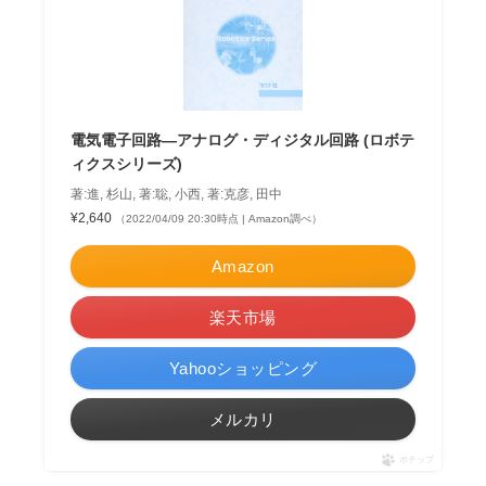
電気電子回路―アナログ・ディジタル回路 (ロボテ
ィクスシリーズ)
著:進, 杉山, 著:聡, 小西, 著:克彦, 田中
¥2,640
（2022/04/09 20:30時点 | Amazon調べ）
Amazon
楽天市場
Yahooショッピング
メルカリ
ポチップ