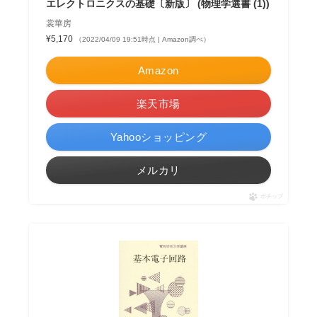
エレクトロニクスの基礎〔新版〕 (物理学選書 (1))
裳華房
¥5,170
（2022/04/09 19:51時点 | Amazon調べ）
Amazon
楽天市場
Yahooショッピング
メルカリ
ポチップ