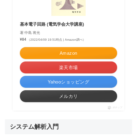
基本電子回路 (電気学会大学講座)
著:中島 将光
¥84
（2022/04/09 19:51時点 | Amazon調べ）
Amazon
楽天市場
Yahooショッピング
メルカリ
ポチップ
システム解析入門