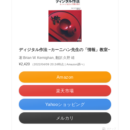
ディジタル作法 −カーニハン先生の「情報」教室−
著:Brian W. Kernighan, 翻訳:久野 靖
¥2,420
（2022/04/09 20:24時点 | Amazon調べ）
Amazon
楽天市場
Yahooショッピング
メルカリ
ポチップ