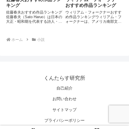
キング
おすすめ作品ランキング
佐藤春夫おすすめ作品ランキング
ウィリアム・フォークナーおすす
佐藤春夫（Sato Haruo）は日本の
め作品ランキングウィリアム・フ
大正・昭和期を代表する詩人・小
ォークナーは、アメリカ南部文学
説家です。耽美主義的な感性と異
を代表するモダニズム作家です。
国趣味、抒情性の高い文体で知ら
ヨクナパトーファ・サーガと呼ば
れています。谷崎潤一郎と並び、
れる架空の土地を舞台に、人間の
ホーム
小説
耽美派文学の重要な担い手です。
記憶と時間を複雑に描きました。
第1位：田園の憂鬱自...
本ランキングでは、代表的な長
編...
くんたらす研究所
自己紹介
お問い合わせ
サイトマップ
プライバシーポリシー