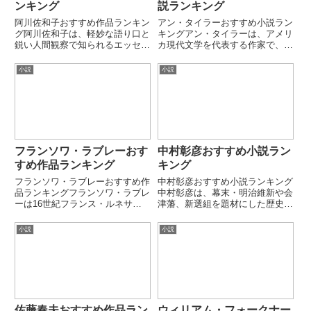
ンキング
説ランキング
阿川佐和子おすすめ作品ランキン
アン・タイラーおすすめ小説ラン
グ阿川佐和子は、軽妙な語り口と
キングアン・タイラーは、アメリ
鋭い人間観察で知られるエッセイ
カ現代文学を代表する作家で、家
スト・小説家で、日常の人間関係
族関係や日常生活の微細な変化を
や老若男女の機微をユーモラスに
通して人間の本質を描く作風で知
小説
小説
描く作風が特徴です。エッセイで
られています。劇的な事件より
培った観察力をもとに、小説では
も、日常の選択やすれ違いに潜む
人間関係のリアルさと可笑しみ
感情の深さを丁寧に描く点が特徴
を...
で...
フランソワ・ラブレーおす
中村彰彦おすすめ小説ラン
すめ作品ランキング
キング
フランソワ・ラブレーおすすめ作
中村彰彦おすすめ小説ランキング
品ランキングフランソワ・ラブレ
中村彰彦は、幕末・明治維新や会
ーは16世紀フランス・ルネサン
津藩、新選組を題材にした歴史小
ス期を代表する作家・医師・人文
説で高い評価を受ける歴史作家で
主義者です。巨人ガルガンチュア
す。史実を丹念に掘り起こし、歴
小説
小説
とパンタグリュエルを通して、風
史の敗者や無名の人物にも光を当
刺・知性・身体性・学問批判を融
てる作品で知られています。本ラ
合させた作品で知られます。本
ンキングでは、代表的な小説作
ラ...
品...
佐藤春夫おすすめ作品ラン
ウィリアム・フォークナー