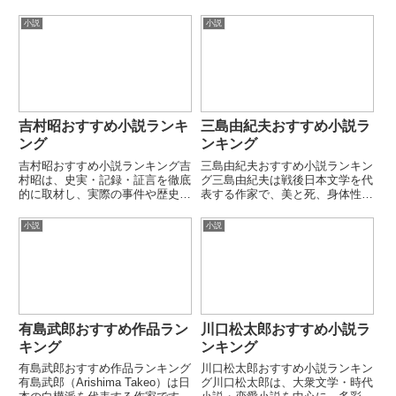
小説
小説
吉村昭おすすめ小説ランキ
三島由紀夫おすすめ小説ラ
ング
ンキング
吉村昭おすすめ小説ランキング吉
三島由紀夫おすすめ小説ランキン
村昭は、史実・記録・証言を徹底
グ三島由紀夫は戦後日本文学を代
的に取材し、実際の事件や歴史を
表する作家で、美と死、身体性、
もとにした記録文学で知られる作
国家観などを主題にした作品で知
家です。戦争・災害・犯罪・医学
られています。緻密な文体と思想
小説
小説
など多様な題材を、冷静かつ緻密
性の強さから国内外で高い評価を
な筆致で描く作風が特徴です。本
受けています。本ランキングでは
ランキングでは代表的な長編・
代表的な長編・中編小説を厳選
記...
し...
有島武郎おすすめ作品ラン
川口松太郎おすすめ小説ラ
キング
ンキング
有島武郎おすすめ作品ランキング
川口松太郎おすすめ小説ランキン
有島武郎（Arishima Takeo）は日
グ川口松太郎は、大衆文学・時代