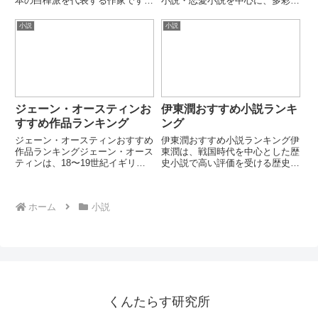
本の白樺派を代表する作家です。
小説・恋愛小説を中心に、多彩な
人道主義的な思想と内面の葛藤を
人物像と情感豊かな人間ドラマを
深く描いた作品で知られていま
描いた作家です。特に義理人情や
小説
小説
す。理想と現実、愛と社会の矛盾
恋愛、芸者文化などを背景にした
をテーマにした文学者です。第1
作品で広く親しまれています。本
位：或る女女性の自...
ランキングでは代表的な長編・
戯...
ジェーン・オースティンお
伊東潤おすすめ小説ランキ
すすめ作品ランキング
ング
ジェーン・オースティンおすすめ
伊東潤おすすめ小説ランキング伊
作品ランキングジェーン・オース
東潤は、戦国時代を中心とした歴
ティンは、18〜19世紀イギリス
史小説で高い評価を受ける歴史小
を代表する女性小説家です。結
説家です。史実を丹念に調査した
婚・階級・経済と恋愛心理を緻密
重厚な物語と、敗者や無名の武将
に描いた作品で、英文学の古典と
に光を当てる独自の視点で多くの
ホーム
小説
して高く評価されています。本ラ
読者を魅了しています。本ランキ
ンキングでは、代表的な長編小
ングでは、代表的な小説作品を
説...
厳...
くんたらす研究所