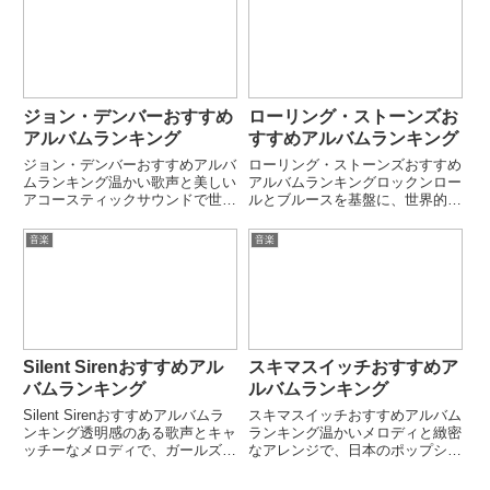
「Grease」など、ポップから映
題を呼んだ名曲を多数生み出...
画音楽まで幅広い名盤を残し...
ジョン・デンバーおすすめ
ローリング・ストーンズお
アルバムランキング
すすめアルバムランキング
ジョン・デンバーおすすめアルバ
ローリング・ストーンズおすすめ
ムランキング温かい歌声と美しい
アルバムランキングロックンロー
アコースティックサウンドで世界
ルとブルースを基盤に、世界的レ
的な人気を誇るJohn Denver。
ジェンドとして長年トップを走り
「Back Home Again」「Rocky
続けるThe Rolling Stones。
音楽
音楽
Mountain High」「Poems,
「Sticky Fingers」「Exile on
Prayers & ...
Main St.」「Le...
Silent Sirenおすすめアル
スキマスイッチおすすめア
バムランキング
ルバムランキング
Silent Sirenおすすめアルバムラ
スキマスイッチおすすめアルバム
ンキング透明感のある歌声とキャ
ランキング温かいメロディと緻密
ッチーなメロディで、ガールズバ
なアレンジで、日本のポップシー
ンドの新しい形を築いたSilent
ンに独自の存在感を放つユニッ
Siren。「チェリボム」「恋い
ト。日常の感情を丁寧に描く歌詞