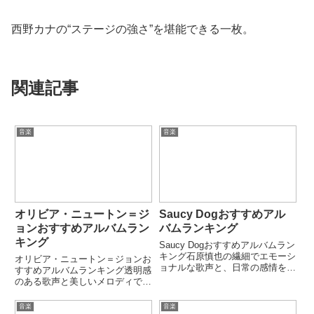
西野カナの“ステージの強さ”を堪能できる一枚。
関連記事
音楽
音楽
オリビア・ニュートン＝ジ
Saucy Dogおすすめアル
ョンおすすめアルバムラン
バムランキング
キング
Saucy Dogおすすめアルバムラン
キング石原慎也の繊細でエモーシ
オリビア・ニュートン＝ジョンお
ョナルな歌声と、日常の感情を丁
すすめアルバムランキング透明感
寧に描く歌詞で幅広い世代から支
のある歌声と美しいメロディで世
持されるロックバンド。「いつ
界的な人気を誇るOlivia Newton-
か」「シンデレラボーイ」など
John。「Physical」「Xanadu」
音楽
音楽
SNS・配信チャートで大きな話