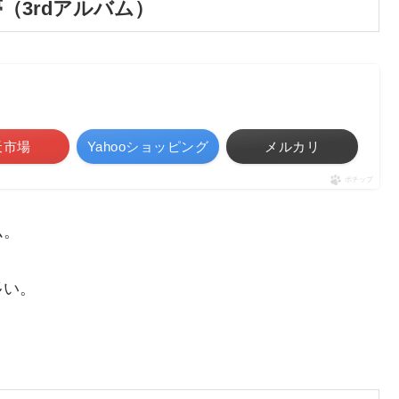
（3rdアルバム）
天市場
Yahooショッピング
メルカリ
ポチップ
ム。
多い。