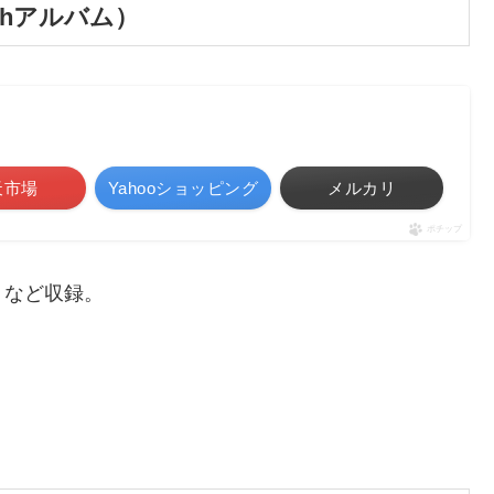
thアルバム）
天市場
Yahooショッピング
メルカリ
ポチップ
」など収録。