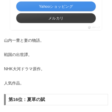
Yahooショッピング
メルカリ
ポチップ
山内一豊と妻の物語。
戦国の出世譚。
NHK大河ドラマ原作。
人気作品。
第16位：夏草の賦