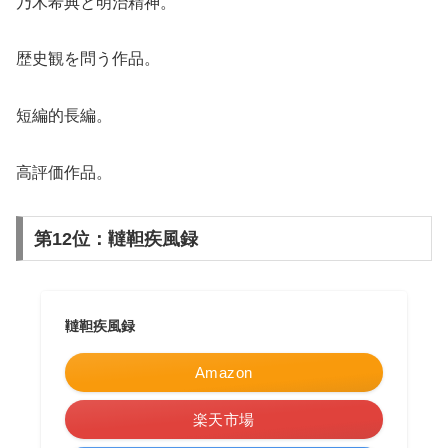
乃木希典と明治精神。
歴史観を問う作品。
短編的長編。
高評価作品。
第12位：韃靼疾風録
韃靼疾風録
Amazon
楽天市場