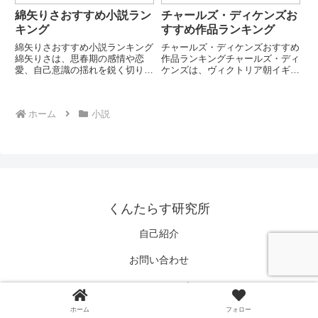
綿矢りさおすすめ小説ラン
チャールズ・ディケンズお
キング
すすめ作品ランキング
綿矢りさおすすめ小説ランキング
チャールズ・ディケンズおすすめ
綿矢りさは、思春期の感情や恋
作品ランキングチャールズ・ディ
愛、自己意識の揺れを鋭く切り取
ケンズは、ヴィクトリア朝イギリ
る現代日本の作家です。軽快な文
スを代表する小説家です。社会問
体の中に、孤独・承認欲求・人間
題と人間ドラマを融合させた作品
関係の痛みを織り込む作風が特徴
で知られ、世界文学に大きな影響
ホーム
小説
です。本ランキングでは代表的な
を与えました。本ランキングで
長編・恋愛小説を厳選して紹介し
は、代表的な長編・中編小説を厳
ま...
選...
くんたらす研究所
自己紹介
お問い合わせ
サイトマップ
ホーム
フォロー
プライバシーポリシー