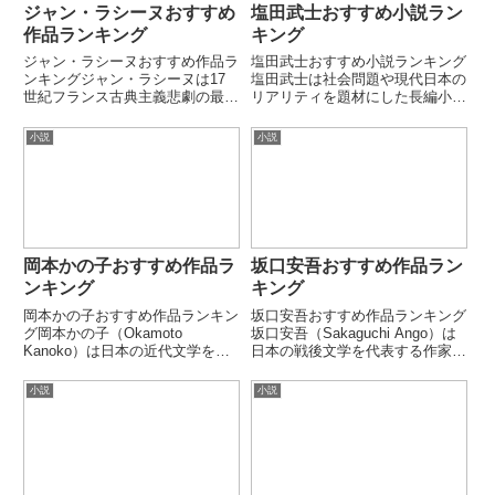
ジャン・ラシーヌおすすめ
塩田武士おすすめ小説ラン
作品ランキング
キング
ジャン・ラシーヌおすすめ作品ラ
塩田武士おすすめ小説ランキング
ンキングジャン・ラシーヌは17
塩田武士は社会問題や現代日本の
世紀フランス古典主義悲劇の最高
リアリティを題材にした長編小説
峰とされる劇作家です。ギリシャ
で知られる作家です。報道・事
悲劇の伝統を受け継ぎつつ、人間
件・組織・人間心理を絡めた重厚
小説
小説
の情念（愛・嫉妬・運命）を極限
なストーリー構成が特徴です。本
まで凝縮しました。フランス古典
ランキングでは代表的な社会派小
演劇の完成者の一人です。第1
説を厳選しています。第1位：罪
位...
の...
岡本かの子おすすめ作品ラ
坂口安吾おすすめ作品ラン
ンキング
キング
岡本かの子おすすめ作品ランキン
坂口安吾おすすめ作品ランキング
グ岡本かの子（Okamoto
坂口安吾（Sakaguchi Ango）は
Kanoko）は日本の近代文学を代
日本の戦後文学を代表する作家で
表する女性作家です。独特の宗教
す。既存の価値観や道徳を否定
観・美意識・官能性を融合させた
し、人間の本質を描く「無頼派」
小説
小説
作品で知られています。短歌・小
の代表的存在です。戦後の混乱期
説・評論を横断する独自の文学世
において独自の倫理観と文学観を
界を築きました。第1位：生...
提示しました。第1位...