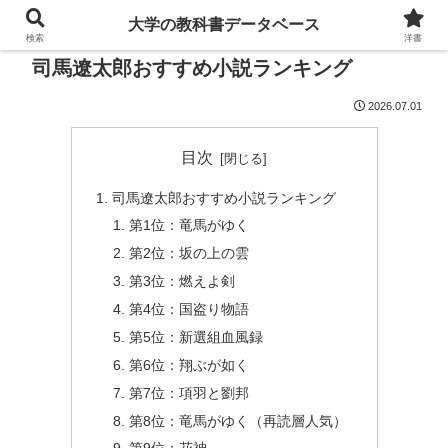
大学の教科書データベース
検索
洋書
司馬遼太郎おすすめ小説ランキング
2026.07.01
目次
司馬遼太郎おすすめ小説ランキング
第1位：竜馬がゆく
第2位：坂の上の雲
第3位：燃えよ剣
第4位：国盗り物語
第5位：新選組血風録
第6位：翔ぶが如く
第7位：項羽と劉邦
第8位：竜馬がゆく（再読層人気）