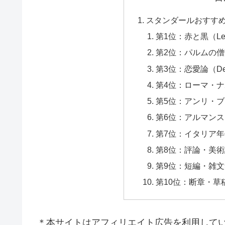
スタンダールおすす
第1位：赤と黒（Le Rou
第2位：パルムの僧院（La
第3位：恋愛論（De l
第4位：ローマ・
第5位：アンリ・
第6位：アルマンス
第7位：イタリア
第8位：評論・美
第9位：短編・雑
第10位：断章・草
＊本サイトはアフィリエイト広告を利用して