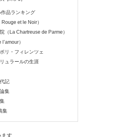
め作品ランキング
ge et le Noir）
 Chartreuse de Parme）
’amour）
ナポリ・フィレンツェ
ブリュラールの生涯
年代記
術論集
文集
稿集
います