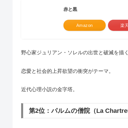
赤と黒
Amazon
楽
野心家ジュリアン・ソレルの出世と破滅を描
恋愛と社会的上昇欲望の衝突がテーマ。
近代心理小説の金字塔。
第2位：パルムの僧院（La Chartreus