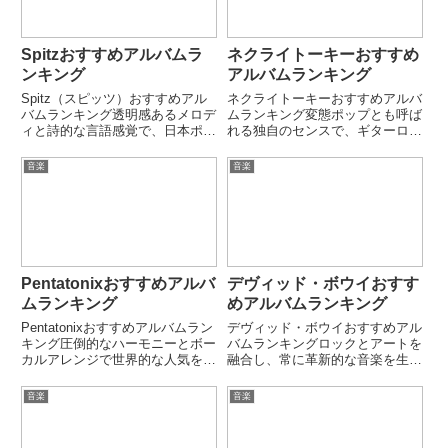
Spitzおすすめアルバムラ
ネクライトーキーおすすめ
ンキング
アルバムランキング
Spitz（スピッツ）おすすめアル
ネクライトーキーおすすめアルバ
バムランキング透明感あるメロデ
ムランキング変態ポップとも呼ば
ィと詩的な言語感覚で、日本ポッ
れる独自のセンスで、ギターロッ
プロックを象徴する存在。激しさ
クとキャッチーなメロディを融合
よりも“静かな強さ”を持つ独自の
させるネクライトーキー。
音楽
音楽
世界観が長年愛され続けている。
「ZOO!!」「FREAK」
デビューから30年以上経っても
「MEMORIES」など、クセにな
進化を続ける、稀有なロッ...
る名曲を多数生み出している。も
っさ...
Pentatonixおすすめアルバ
デヴィッド・ボウイおすす
ムランキング
めアルバムランキング
Pentatonixおすすめアルバムラン
デヴィッド・ボウイおすすめアル
キング圧倒的なハーモニーとボー
バムランキングロックとアートを
カルアレンジで世界的な人気を誇
融合し、常に革新的な音楽を生み
るPentatonix。「PTX
出し続けたデヴィッド・ボウイ。
Presents」「Christmas 系アルバ
「The Rise and Fall of Ziggy
音楽
音楽
ム」「The Sing-Off 優勝後の作
Stardust」「Heroes」「Hunky
品」など、アカペ...
Dory」など、...