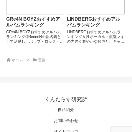
GRe4N BOYZおすすめア
LINDBERGおすすめアル
ルバムランキング
バムランキング
GRe4N BOYZおすすめアルバム
LINDBERGおすすめアルバムラ
ランキングGReeeeNの新名義と
ンキング女性ボーカル・渡瀬マキ
して活動し、ポップ・ロック・
の力強く爽やかな歌声と、キャッ
EDMを融合した現代的サウンド
チーなロックサウンドで90年代
を展開するボーカルグループ。前
を代表するバンドとなった
向きで力強いメッセージ性が特徴
LINDBERG。「今すぐKiss Me」
ホーム
音楽
で、幅広い世代に刺さる楽曲を多
「BELIEVE IN LOVE」「だって
数発表している。映像・...
そうじゃ...
くんたらす研究所
自己紹介
お問い合わせ
サイトマップ