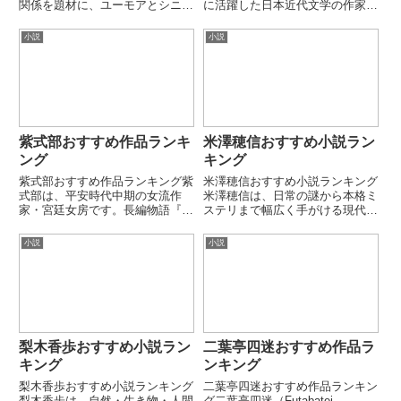
関係を題材に、ユーモアとシニカ
に活躍した日本近代文学の作家
ルな視点を交えて描く現代日本の
で、感覚的で詩的な短編小説を多
作家です。日常の中に潜む不安や
く残しました。日常の中に潜む不
小説
小説
滑稽さを丁寧にすくい上げる作風
安や美しさを鋭く切り取る文体が
が特徴です。本ランキングでは代
特徴です。本ランキングでは代表
表的な長編・社会派小説を厳選
的な短編小説を厳選して紹介しま
し...
す...
紫式部おすすめ作品ランキ
米澤穂信おすすめ小説ラン
ング
キング
紫式部おすすめ作品ランキング紫
米澤穂信おすすめ小説ランキング
式部は、平安時代中期の女流作
米澤穂信は、日常の謎から本格ミ
家・宮廷女房です。長編物語『源
ステリまで幅広く手がける現代日
氏物語』の作者として知られ、世
本の人気ミステリ作家です。論理
界最古級の長編小説を生み出した
的な謎解きと、青春・人間関係の
小説
小説
人物とされています。本ランキン
機微を組み合わせた作風が特徴で
グでは、紫式部および関連作品
す。本ランキングでは代表的な長
（宮廷文学）を厳選して紹介しま
編・シリーズ作品を厳選して紹
す。...
介...
梨木香歩おすすめ小説ラン
二葉亭四迷おすすめ作品ラ
キング
ンキング
梨木香歩おすすめ小説ランキング
二葉亭四迷おすすめ作品ランキン
梨木香歩は、自然・生き物・人間
グ二葉亭四迷（Futabatei