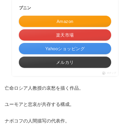
プニン
Amazon
楽天市場
Yahooショッピング
メルカリ
ポチップ
亡命ロシア人教授の哀愁を描く作品。
ユーモアと悲哀が共存する構成。
ナボコフの人間描写の代表作。