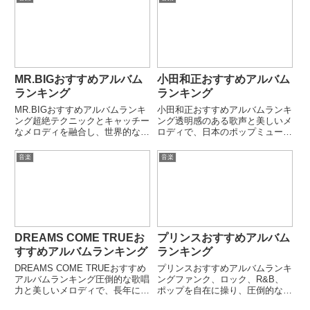
「接吻」「プライマル」「朝日の
ク・ラマー。「To Pimp a
あたる道」など、時代を超えて愛
Butterfly」「good kid, m.A.A.d
される名曲を...
...
MR.BIGおすすめアルバム
小田和正おすすめアルバム
ランキング
ランキング
MR.BIGおすすめアルバムランキ
小田和正おすすめアルバムランキ
ング超絶テクニックとキャッチー
ング透明感のある歌声と美しいメ
なメロディを融合し、世界的な人
ロディで、日本のポップミュージ
気を獲得したMR.BIG。「Lean
ックを象徴する存在となったシン
Into It」「Mr.Big」「Bump
ガーソングライター。優しく寄り
音楽
音楽
Ahead」など、ハードロックとバ
添う歌詞と繊細なアレンジが、多
ラードの名曲が揃う名盤が多数
くの人の心を癒し続けている。オ
存...
フコース時代から現在まで、時
代...
DREAMS COME TRUEお
プリンスおすすめアルバム
すすめアルバムランキング
ランキング
DREAMS COME TRUEおすすめ
プリンスおすすめアルバムランキ
アルバムランキング圧倒的な歌唱
ングファンク、ロック、R&B、
力と美しいメロディで、長年にわ
ポップを自在に操り、圧倒的な才
たり日本のポップミュージックを
能で世界的影響力を持つPrince。