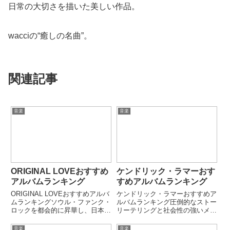
日常の大切さを描いた美しい作品。
wacciの“癒しの名曲”。
関連記事
音楽
音楽
ORIGINAL LOVEおすすめ
ケンドリック・ラマーおす
アルバムランキング
すめアルバムランキング
ORIGINAL LOVEおすすめアルバ
ケンドリック・ラマーおすすめア
ムランキングソウル・ファンク・
ルバムランキング圧倒的なストー
ロックを都会的に昇華し、日本の
リーテリングと社会性の強いメッ
ポップミュージックに新しい風を
セージで、現代ヒップホップを象
吹き込んだORIGINAL LOVE。
徴する存在となったケンドリッ
音楽
音楽