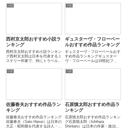
けました。子どもの視点を大切に
す。緻密な設定と心理描写、そし
小説
小説
しながら、友情や成長、家族、戦
て「見えない恐怖」を描く作風が
争などをリアルに描く作風で多く
特徴です。本ランキングでは代表
の読者に親しまれています。本
的な長編・シリーズ作品を厳選
ラ...
し...
西村京太郎おすすめ小説ラ
ギュスターヴ・フローベー
ンキング
ルおすすめ作品ランキング
西村京太郎おすすめ小説ランキン
ギュスターヴ・フローベールおす
グ西村京太郎は日本を代表するミ
すめ作品ランキングギュスター
ステリー作家で、特にトラベルミ
ヴ・フローベールは19世紀フラ
ステリー（鉄道・列車・旅情サス
ンスを代表する小説家です。徹底
ペンス）を確立したことで知られ
した文体の精密さと客観描写への
小説
小説
ています。時刻表トリックや広域
こだわりで、近代小説の完成者の
移動を活かした緻密な謎解きと、
一人とされています。本ランキン
社会事件性を組み合わせた作風
グでは、代表的な長編・短編を厳
が...
選...
佐藤春夫おすすめ作品ラン
石原慎太郎おすすめ作品ラ
キング
ンキング
佐藤春夫おすすめ作品ランキング
石原慎太郎おすすめ作品ランキン
佐藤春夫（Sato Haruo）は日本の
グ石原慎太郎（Ishihara
大正・昭和期を代表する詩人・小
Shintaro）は日本の作家・政治家