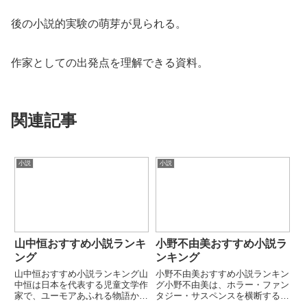
後の小説的実験の萌芽が見られる。
作家としての出発点を理解できる資料。
関連記事
小説
小説
山中恒おすすめ小説ランキ
小野不由美おすすめ小説ラ
ング
ンキング
山中恒おすすめ小説ランキング山
小野不由美おすすめ小説ランキン
中恒は日本を代表する児童文学作
グ小野不由美は、ホラー・ファン
家で、ユーモアあふれる物語から
タジー・サスペンスを横断する物
社会性の強い作品まで幅広く手が
語世界で高い評価を受ける作家で