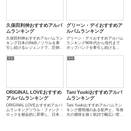
持を獲得している。疾走感...
れる名曲を多数生み出してい
る。...
久保田利伸おすすめアルバ
グリーン・デイおすすめア
ムランキング
ルバムランキング
久保田利伸おすすめアルバムラン
グリーン・デイおすすめアルバム
キング日本のR&B／ソウルを牽
ランキング90年代から現代まで
引し続けるレジェンドで、圧倒的
ポップパンクを牽引し続ける
な歌唱力とグルーヴ感で多くのア
Green Day。「American Idiot」
ーティストに影響を与えてきた久
「Dookie」「21st Century
音楽
音楽
保田利伸。「LA・LA・LA LOVE
Breakdown」など、社会性とキャ
SONG」「Missing」など、時代
ッチーさを両立した名...
を超えて愛さ...
ORIGINAL LOVEおすすめ
Tani Yuukiおすすめアルバ
アルバムランキング
ムランキング
ORIGINAL LOVEおすすめアルバ
Tani Yuukiおすすめアルバムラン
ムランキングソウル・ファンク・
キング透明感のある歌声と、等身
ロックを都会的に昇華し、日本の
大の感情を描く歌詞で幅広い世代
ポップミュージックに新しい風を
から支持されるTani Yuuki。
吹き込んだORIGINAL LOVE。
「W/X/Y」「Myra」などSNSを
「接吻」「プライマル」「朝日の
中心に大ヒットし、現代J-POPを