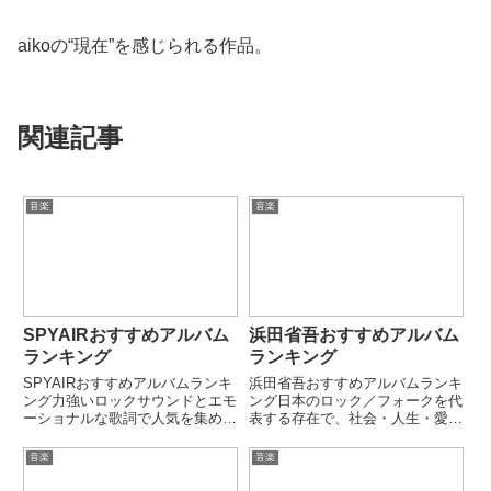
aikoの“現在”を感じられる作品。
関連記事
音楽
音楽
SPYAIRおすすめアルバム
浜田省吾おすすめアルバム
ランキング
ランキング
SPYAIRおすすめアルバムランキ
浜田省吾おすすめアルバムランキ
ング力強いロックサウンドとエモ
ング日本のロック／フォークを代
ーショナルな歌詞で人気を集める
表する存在で、社会・人生・愛を
ロックバンドSPYAIR。「サムラ
深く描く歌詞と力強い歌声で長年
イハート」「イマジネーション」
支持され続ける浜田省吾。「悲し
音楽
音楽
「現状ディストラクション」な
みは雪のように」「もうひとつの
ど、アニメ主題歌としても高い支
土曜日」など、時代を超えて愛さ