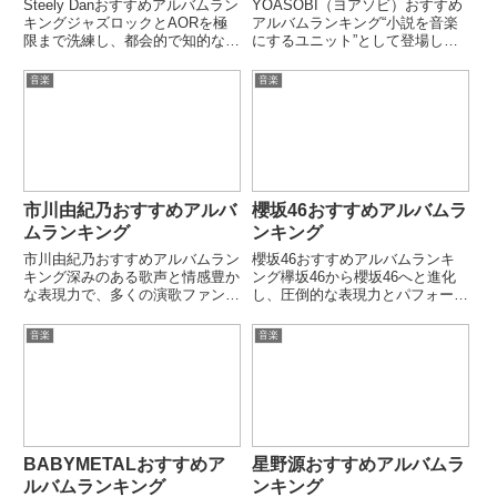
Steely Danおすすめアルバムラン
YOASOBI（ヨアソビ）おすすめ
キングジャズロックとAORを極
アルバムランキング“小説を音楽
限まで洗練し、都会的で知的なサ
にするユニット”として登場し、
ウンドを築いたSteely Dan。
物語性とデジタルサウンドを融合
「Aja」「The Royal Scam」
した独自のスタイルを確立。緻密
音楽
音楽
「Pretzel Logic」など、完璧主義
なアレンジと高い歌唱力で、国内
の制作姿勢が生んだ...
外から高い評価を受ける現代邦楽
の中心的存在。作品ごとに異...
市川由紀乃おすすめアルバ
櫻坂46おすすめアルバムラ
ムランキング
ンキング
市川由紀乃おすすめアルバムラン
櫻坂46おすすめアルバムランキ
キング深みのある歌声と情感豊か
ング欅坂46から櫻坂46へと進化
な表現力で、多くの演歌ファンを
し、圧倒的な表現力とパフォーマ
魅了する市川由紀乃。「命咲かせ
ンスで日本のアイドルシーンを牽
て」「心かさねて」「はぐれ花」
引する櫻坂46。「As you
音楽
音楽
など、女性の強さと儚さを描いた
know?」「THE FIRST
名曲が多い。正統派演歌の美しさ
SUMMER」「真っ白なものは汚
と、現代的な感性が共存する歌
したくなる」など、世...
手...
BABYMETALおすすめア
星野源おすすめアルバムラ
ルバムランキング
ンキング