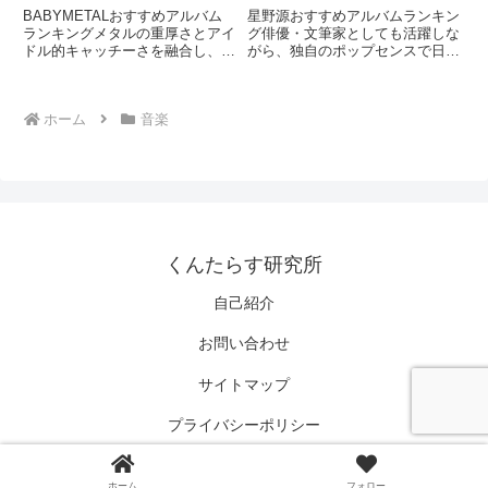
BABYMETALおすすめアルバム
星野源おすすめアルバムランキン
ランキングメタルの重厚さとアイ
グ俳優・文筆家としても活躍しな
ドル的キャッチーさを融合し、世
がら、独自のポップセンスで日本
界的な人気を獲得した
の音楽シーンを牽引するアーティ
BABYMETAL。「ギミチョコ!!」
スト。柔らかい歌声と洗練された
「メギツネ」「Road of
メロディが特徴で、日常の感情を
ホーム
音楽
Resistance」など、国内外のフェ
丁寧に描く表現力が高く評価され
スで圧倒的な存在感...
ている。ジャンルを横断する自
由...
くんたらす研究所
自己紹介
お問い合わせ
サイトマップ
プライバシーポリシー
© 2021 くんたらす研究所.
ホーム
フォロー