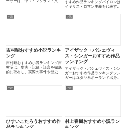
ーサーは、中世イングランド文学
すすめ作品ランキングバイロンは
を代表する詩人で、「英文学の
イギリス・ロマン主義を代表する
父」とも呼ばれています。代表作
詩人で、「バイロニック・ヒーロ
『カンタベリー物語』により、中
ー」と呼ばれる孤高の人物像を文
小説
小説
英語文学を確立した重要人物で
学に確立しました。反権威・自
す。本ランキングでは、代表的な
由・情熱・放浪をテーマにした叙
作品...
事詩・詩劇で広く影響を与えまし
た...
吉村昭おすすめ小説ランキ
アイザック・バシェヴィ
ング
ス・シンガーおすすめ作品
ランキング
吉村昭おすすめ小説ランキング吉
村昭は、史実・記録・証言を徹底
アイザック・バシェヴィス・シン
的に取材し、実際の事件や歴史を
ガーおすすめ作品ランキングシン
もとにした記録文学で知られる作
ガーはユダヤ系ポーランド出身の
家です。戦争・災害・犯罪・医学
作家で、イディッシュ語文学の代
など多様な題材を、冷静かつ緻密
表的存在です。超自然・倫理・欲
小説
小説
な筆致で描く作風が特徴です。本
望・信仰の揺らぎを描いた短編・
ランキングでは代表的な長編・
長編で知られます。ノーベル文学
記...
賞受賞作家です。第1位：敵た
ち...
ひすいこたろうおすすめ作
村上春樹おすすめ小説ラン
品ランキング
キング