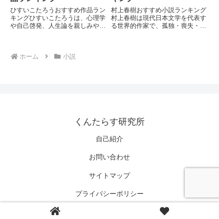
ひすいこたろうおすすめ作品ラン
村上春樹おすすめ小説ランキング
キングひすいこたろうは、心理学
村上春樹は現代日本文学を代表す
や自己啓発、人生論を親しみやす
る世界的作家で、孤独・喪失・再
い言葉で伝える人気作家です。前
生・異界性をテーマにした作品で
向きな考え方や幸せに生きるヒン
知られています。独特の文体と象
トをわかりやすく紹介する作品が
徴的な物語構造により、国内外で
ホーム
小説
多く、幅広い世代から支持されて
高い評価を受けています。本ラン
います。本ランキングでは、代
キングでは代表的な長編・中編
表...
小...
くんたらす研究所
自己紹介
お問い合わせ
サイトマップ
プライバシーポリシー
© 2021 くんたらす研究所.