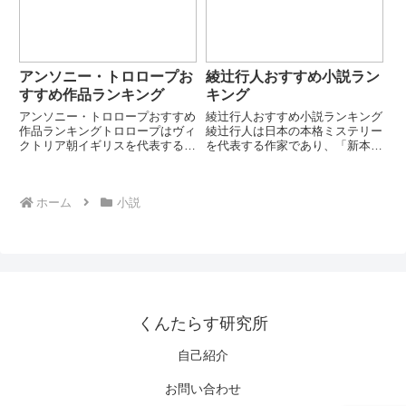
第1位：上海中...
厳選して紹介します。第1位：
オ...
アンソニー・トロロープお
綾辻行人おすすめ小説ラン
すすめ作品ランキング
キング
アンソニー・トロロープおすすめ
綾辻行人おすすめ小説ランキング
作品ランキングトロロープはヴィ
綾辻行人は日本の本格ミステリー
クトリア朝イギリスを代表する小
を代表する作家であり、「新本格
説家です。政治・教会・上流社会
ミステリー」ムーブメントの中心
の日常を、現実的かつ皮肉を交え
人物として知られています。館シ
て描きました。特に「バーチェス
リーズをはじめとする論理性とト
ホーム
小説
ター年代記」などの連作で知られ
リック重視の作品群で高い評価を
ます。第1位：バーチェスタ
受けています。本ランキングで
ー・...
は...
くんたらす研究所
自己紹介
お問い合わせ