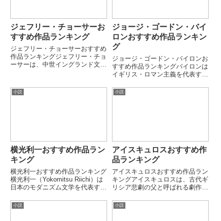
ジェフリー・チョーサーお
ジョージ・ゴードン・バイ
すすめ作品ランキング
ロンおすすめ作品ランキン
グ
ジェフリー・チョーサーおすすめ
作品ランキングジェフリー・チョ
ジョージ・ゴードン・バイロンお
ーサーは、中世イングランド文学
すすめ作品ランキングバイロンは
を代表する詩人で、「英文学の
イギリス・ロマン主義を代表する
父」とも呼ばれています。代表作
詩人で、「バイロニック・ヒーロ
『カンタベリー物語』により、中
ー」と呼ばれる孤高の人物像を文
小説
小説
英語文学を確立した重要人物で
学に確立しました。反権威・自
す。本ランキングでは、代表的な
由・情熱・放浪をテーマにした叙
作品...
事詩・詩劇で広く影響を与えまし
た...
横光利一おすすめ作品ラン
アイスキュロスおすすめ作
キング
品ランキング
横光利一おすすめ作品ランキング
アイスキュロスおすすめ作品ラン
横光利一（Yokomitsu Riichi）は
キングアイスキュロスは、古代ギ
日本のモダニズム文学を代表する
リシア悲劇の父と呼ばれる劇作家
作家です。感覚的な文体実験と前
です。神と人間の関係、運命、正
衛的な構成で、昭和初期文学に大
義を壮大なスケールで描き、悲劇
小説
小説
きな影響を与えました。「新感覚
文学の基礎を築きました。本ラン
派」を牽引した中心的存在です。
キングでは、現存する主要悲劇を