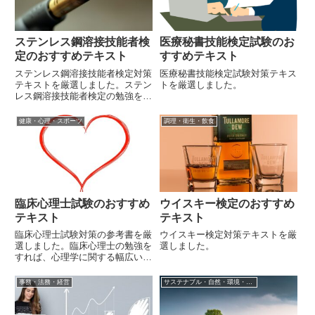
ステンレス鋼溶接技能者検
医療秘書技能検定試験のお
定のおすすめテキスト
すすめテキスト
ステンレス鋼溶接技能者検定対策
医療秘書技能検定試験対策テキス
テキストを厳選しました。ステン
トを厳選しました。
レス鋼溶接技能者検定の勉強をす
ると、ステンレス鋼溶接に関する
幅広い知識が身に着きます。
健康・心理・スポーツ
調理・衛生・飲食
臨床心理士試験のおすすめ
ウイスキー検定のおすすめ
テキスト
テキスト
臨床心理士試験対策の参考書を厳
ウイスキー検定対策テキストを厳
選しました。臨床心理士の勉強を
選しました。
すれば、心理学に関する幅広い知
識を得ることが出来ます。
事務・法務・経営
サステナブル・自然・環境・生物