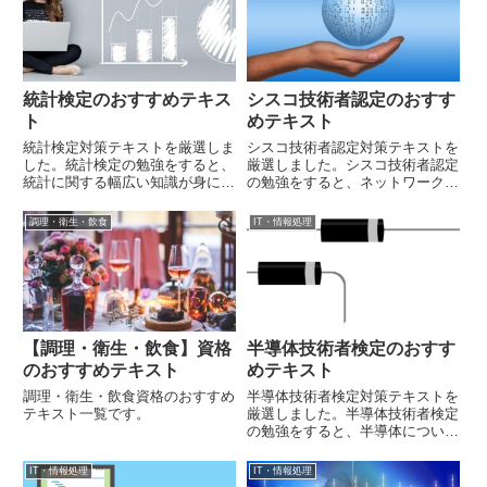
統計検定のおすすめテキス
シスコ技術者認定のおすす
ト
めテキスト
統計検定対策テキストを厳選しま
シスコ技術者認定対策テキストを
した。統計検定の勉強をすると、
厳選しました。シスコ技術者認定
統計に関する幅広い知識が身に着
の勉強をすると、ネットワーク技
きます。
術や管理に関する幅広い知識が身
に着きます。
調理・衛生・飲食
IT・情報処理
【調理・衛生・飲食】資格
半導体技術者検定のおすす
のおすすめテキスト
めテキスト
調理・衛生・飲食資格のおすすめ
半導体技術者検定対策テキストを
テキスト一覧です。
厳選しました。半導体技術者検定
の勉強をすると、半導体について
幅広く学べます。
IT・情報処理
IT・情報処理