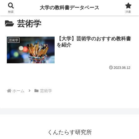
大学の教科書データベース
検索
洋書
芸術学
【大学】芸術学のおすすめ教科書
芸術学
を紹介
2023.06.12
ホーム
芸術学
くんたらす研究所