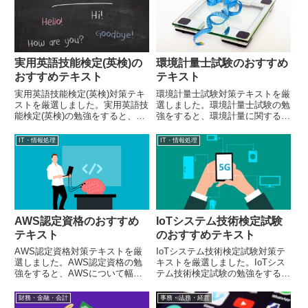
実用英語技能検定(英検)の
環境計量士試験のおすすめ
おすすめテキスト
テキスト
実用英語技能検定(英検)対策テキ
環境計量士試験対策テキストを厳
ストを厳選しました。実用英語技
選しました。環境計量士試験の勉
能検定(英検)の勉強をすると、英
強をすると、環境計量に関する幅
語力を向上させることができま
広い知識が身に着きます。
す。
IT・情報処理
IT・情報処理
AWS認定資格のおすすめ
IoTシステム技術検定試験
テキスト
のおすすめテキスト
AWS認定資格対策テキストを厳
IoTシステム技術検定試験対策テ
選しました。AWS認定資格の勉
キストを厳選しました。IoTシス
強をすると、AWSについて幅広
テム技術検定試験の勉強をする
く学べます。
と、IoTについて幅広く学べま
す。
財務・金融・会計
事務・法務・経営