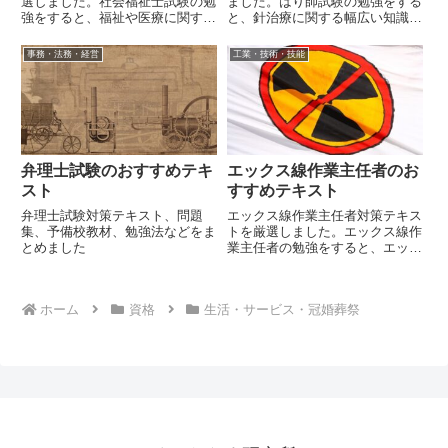
選しました。社会福祉士試験の勉
ました。はり師試験の勉強をする
強をすると、福祉や医療に関する
と、針治療に関する幅広い知識が
幅広い知識が身に着きます。
身に着きます。
事務・法務・経営
工業・技術・技能
弁理士試験のおすすめテキ
エックス線作業主任者のお
スト
すすめテキスト
弁理士試験対策テキスト、問題
エックス線作業主任者対策テキス
集、予備校教材、勉強法などをま
トを厳選しました。エックス線作
とめました
業主任者の勉強をすると、エック
ス線作業に関する幅広い知識が身
に着きます。
ホーム
資格
生活・サービス・冠婚葬祭