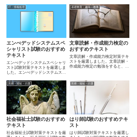
IT・情報処理
基礎教育・趣味・教養
エンべデッドシステムスペ
文章読解・作成能力検定の
シャリスト試験のおすすめ
おすすめテキスト
テキスト
文章読解・作成能力検定対策テキ
ストを厳選しました。文章読解・
エンべデッドシステムスペシャリ
作成能力検定の勉強をすると、文
スト試験対策テキストを厳選しま
章力を高めることができます。
した。エンべデッドシステムスペ
シャリスト試験の勉強をすると、
組み込みシステムに関する幅広い
医療・福祉・介護
医療・福祉・介護
知識が身に着きます。
社会福祉士試験のおすすめ
はり師試験のおすすめテキ
テキスト
スト
社会福祉士試験対策テキストを厳
はり師試験対策テキストを厳選し