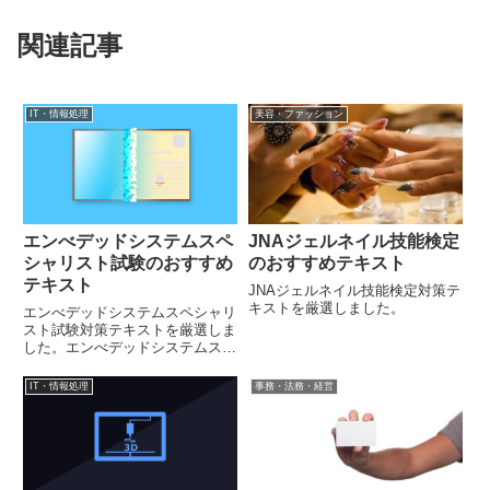
関連記事
IT・情報処理
美容・ファッション
エンべデッドシステムスペ
JNAジェルネイル技能検定
シャリスト試験のおすすめ
のおすすめテキスト
テキスト
JNAジェルネイル技能検定対策テ
キストを厳選しました。
エンべデッドシステムスペシャリ
スト試験対策テキストを厳選しま
した。エンべデッドシステムスペ
シャリスト試験の勉強をすると、
組み込みシステムに関する幅広い
IT・情報処理
事務・法務・経営
知識が身に着きます。