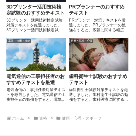
3Dプリンター活用技術検
PRプランナーのおすすめ
定試験のおすすめテキスト
テキスト
3Dプリンター活用技術検定試験
PRプランナー対策テキストを厳
対策テキストを厳選しました。
選しました。PRプランナーの勉
3Dプリンター活用技術検定試験
強をすると、広報に関する幅広い
の勉強をすると、3Dプリンター
知識が身に着きます。
に関する幅広い知識が身に着きま
工業・技術・技能
医療・福祉・介護
す。
電気通信の工事担任者のお
歯科衛生士試験のおすすめ
すすめテキストを厳選
テキスト
電気通信の工事担任者対策テキス
歯科衛生士試験対策テキストを厳
トを厳選しました。電気通信の工
選しました。歯科衛生士試験の勉
事担任者の勉強をすると、電気通
強をすると、歯科医療に関する幅
信設備に関する幅広い知識が身に
広い知識が身に着きます。
着きます。
ホーム
資格
健康・心理・スポーツ