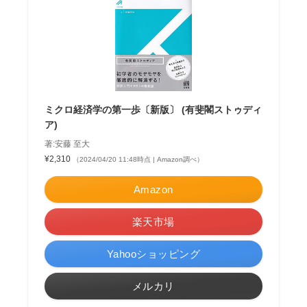
ミクロ経済学の第一歩〔新版〕 (有斐閣ストゥディ
ア)
著:安藤 至大
¥2,310
（2024/04/20 11:48時点 | Amazon調べ）
Amazon
楽天市場
Yahooショッピング
メルカリ