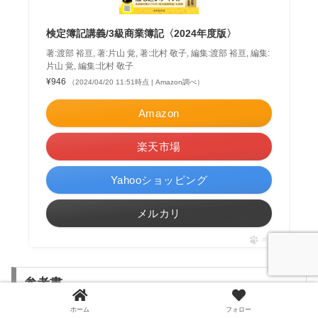
検定簿記講義/3級商業簿記〈2024年度版〉
著:渡部 裕亘, 著:片山 覚, 著:北村 敬子, 編集:渡部 裕亘, 編集:
片山 覚, 編集:北村 敬子
¥946
（2024/04/20 11:51時点 | Amazon調べ）
Amazon
楽天市場
Yahooショッピング
メルカリ
ポチップ
参考書
ホーム
フォロー