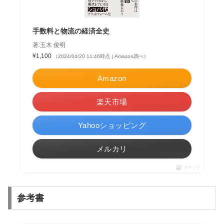
手数料と物流の経済全史
著:玉木 俊明
¥1,100
（2024/04/20 11:46時点 | Amazon調べ）
Amazon
楽天市場
Yahooショッピング
メルカリ
ポチップ
参考書