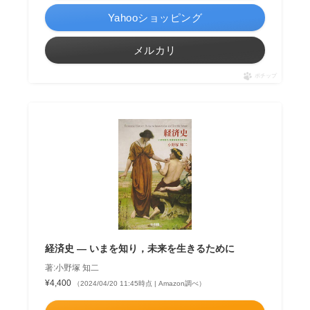
Yahooショッピング
メルカリ
ポチップ
経済史 — いまを知り，未来を生きるために
著:小野塚 知二
¥4,400
（2024/04/20 11:45時点 | Amazon調べ）