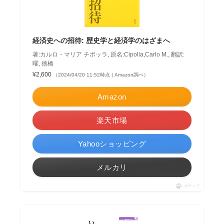
経済史への招待: 歴史学と経済学のはざまへ
著:カルロ・マリア チポッラ, 原名:Cipolla,Carlo M., 翻訳:
曜, 徳橋
¥2,600
（2024/04/20 11:52時点 | Amazon調べ）
Amazon
楽天市場
Yahooショッピング
メルカリ
ポチップ