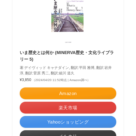
いま歴史とは何か (MINERVA歴史・文化ライブラ
リー 5)
著:デイヴィッド キャナダイン, 翻訳:平田 雅博, 翻訳:岩井
淳, 翻訳:菅原 秀二, 翻訳:細川 道久
¥3,850
（2024/04/20 11:52時点 | Amazon調べ）
Amazon
楽天市場
Yahooショッピング