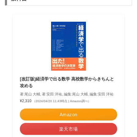
[改訂版]経済学で出る数学 高校数学からきちんと
攻める
著:尾山 大輔, 著:安田 洋祐, 編集:尾山 大輔, 編集:安田 洋祐
¥2,310
（2024/04/20 11:43時点 | Amazon調べ）
Amazon
楽天市場