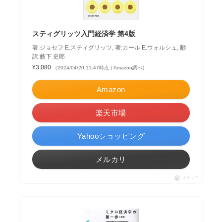
スティグリッツ入門経済学 第4版
著:ジョセフ E.スティグリッツ, 著:カール E.ウォルシュ, 翻
訳:藪下 史郎
¥3,080
（2024/04/20 11:47時点 | Amazon調べ）
Amazon
楽天市場
Yahooショッピング
メルカリ
ポチップ