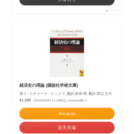
ポチップ
経済史の理論 (講談社学術文庫)
著:J・リチャード・ヒックス, 翻訳:新保 博, 翻訳:渡辺 文夫
¥1,298
（2024/04/20 11:45時点 | Amazon調べ）
Amazon
楽天市場