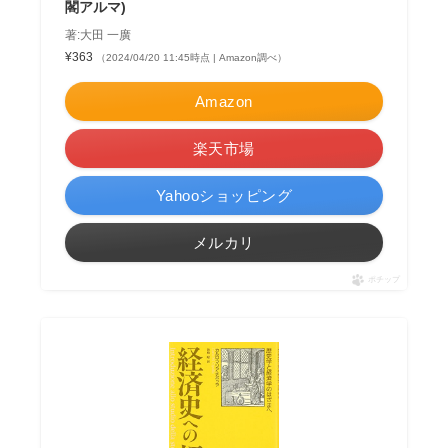
閣アルマ)
著:大田 一廣
¥363
（2024/04/20 11:45時点 | Amazon調べ）
Amazon
楽天市場
Yahooショッピング
メルカリ
ポチップ