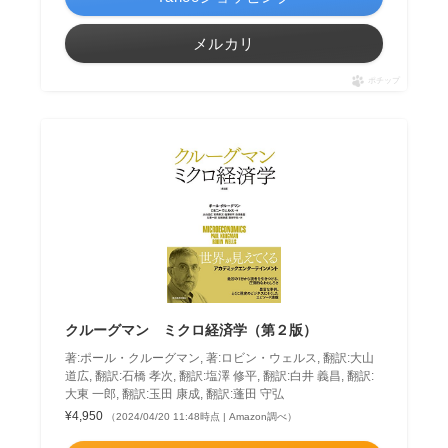
メルカリ
ポチップ
クルーグマン ミクロ経済学（第２版）
著:ポール・クルーグマン, 著:ロビン・ウェルス, 翻訳:大山
道広, 翻訳:石橋 孝次, 翻訳:塩澤 修平, 翻訳:白井 義昌, 翻訳:
大東 一郎, 翻訳:玉田 康成, 翻訳:蓬田 守弘
¥4,950
（2024/04/20 11:48時点 | Amazon調べ）