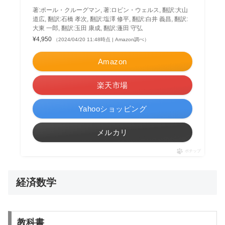
著:ポール・クルーグマン, 著:ロビン・ウェルス, 翻訳:大山
道広, 翻訳:石橋 孝次, 翻訳:塩澤 修平, 翻訳:白井 義昌, 翻訳:
大東 一郎, 翻訳:玉田 康成, 翻訳:蓬田 守弘
¥4,950
（2024/04/20 11:48時点 | Amazon調べ）
Amazon
楽天市場
Yahooショッピング
メルカリ
ポチップ
経済数学
教科書