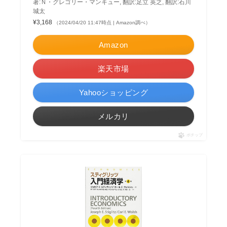
著:Ｎ・グレゴリー・マンキュー, 翻訳:足立 英之, 翻訳:石川
城太
¥3,168
（2024/04/20 11:47時点 | Amazon調べ）
Amazon
楽天市場
Yahooショッピング
メルカリ
ポチップ