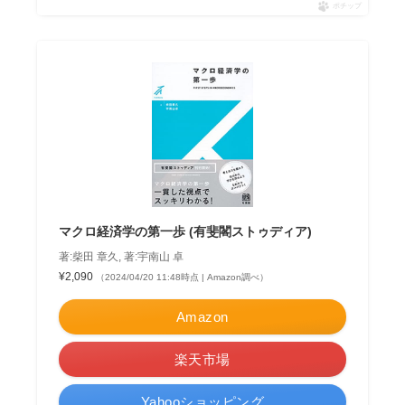
ポチップ
マクロ経済学の第一歩 (有斐閣ストゥディア)
著:柴田 章久, 著:宇南山 卓
¥2,090
（2024/04/20 11:48時点 | Amazon調べ）
Amazon
楽天市場
Yahooショッピング