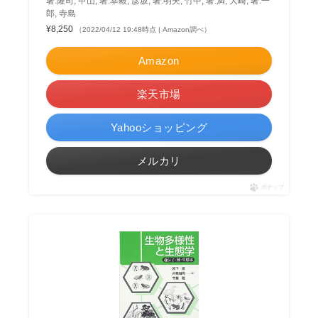
著:隆司, 甲山, 著:幸毅, 彦坂, 著:明夫, 竹中, 著:満, 大崎, 著:一
郎, 寺島
¥8,250
（2022/04/12 19:48時点 | Amazon調べ）
Amazon
楽天市場
Yahooショッピング
メルカリ
ポチップ