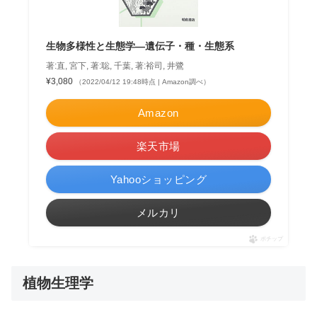
生物多様性と生態学―遺伝子・種・生態系
著:直, 宮下, 著:聡, 千葉, 著:裕司, 井鷺
¥3,080
（2022/04/12 19:48時点 | Amazon調べ）
Amazon
楽天市場
Yahooショッピング
メルカリ
ポチップ
植物生理学