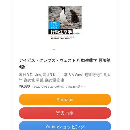
デイビス・クレブス・ウェスト 行動生態学 原著第
4版
著:N.B.Davies, 著:J.R.Krebs, 著:S.A.West, 翻訳:野間口 眞太
郎, 翻訳:山岸 哲, 翻訳:巌佐 庸
¥9,680
（2022/04/12 20:09時点 | Amazon調べ）
Amazon
楽天市場
Yahooショッピング