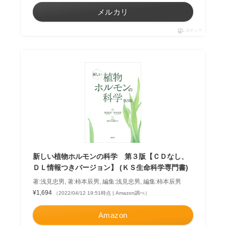
メルカリ
ポチップ
新しい植物ホルモンの科学 第３版【ＣＤなし、
ＤＬ情報つきバージョン】 (ＫＳ生命科学専門書)
著:浅見忠男, 著:柿本辰男, 編集:浅見忠男, 編集:柿本辰男
¥1,694
（2022/04/12 19:51時点 | Amazon調べ）
Amazon