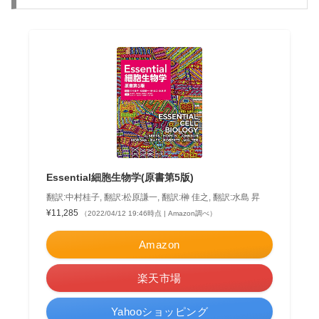
Essential細胞生物学(原書第5版)
翻訳:中村桂子, 翻訳:松原謙一, 翻訳:榊 佳之, 翻訳:水島 昇
¥11,285
（2022/04/12 19:46時点 | Amazon調べ）
Amazon
楽天市場
Yahooショッピング