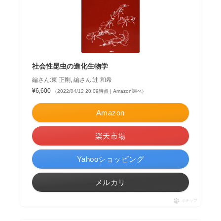
社会性昆虫の進化生物学
編さん:東 正剛, 編さん:辻 和希
¥6,600
（2022/04/12 20:09時点 | Amazon調べ）
Amazon
楽天市場
Yahooショッピング
メルカリ
ポチップ