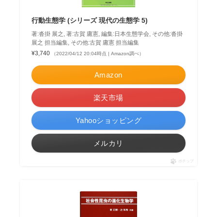
行動生態学 (シリーズ 現代の生態学 5)
著:沓掛 展之, 著:古賀 庸憲, 編集:日本生態学会, その他:沓掛
展之 担当編集, その他:古賀 庸憲 担当編集
¥3,740
（2022/04/12 20:04時点 | Amazon調べ）
Amazon
楽天市場
Yahooショッピング
メルカリ
ポチップ