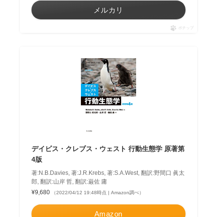
メルカリ
ポチップ
デイビス・クレブス・ウェスト 行動生態学 原著第
4版
著:N.B.Davies, 著:J.R.Krebs, 著:S.A.West, 翻訳:野間口 眞太
郎, 翻訳:山岸 哲, 翻訳:巌佐 庸
¥9,680
（2022/04/12 19:48時点 | Amazon調べ）
Amazon