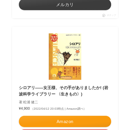
メルカリ
ポチップ
シロアリ――女王様、その手がありましたか! (岩
波科学ライブラリー 〈生きもの〉)
著:松浦 健二
¥4,900
（2022/04/12 20:03時点 | Amazon調べ）
Amazon