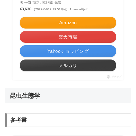
著:平野 博之, 著:阿部 光知
¥3,630
（2022/04/12 19:51時点 | Amazon調べ）
Amazon
楽天市場
Yahooショッピング
メルカリ
ポチップ
昆虫生態学
参考書