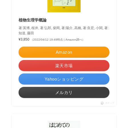
植物生理学概論
著:英博, 桜井, 著:弘郎, 柴岡, 著:陽介, 高橋, 著:良宏, 小関, 著:
知道, 藤田
¥3,850
（2022/04/12 19:49時点 | Amazon調べ）
Amazon
楽天市場
Yahooショッピング
メルカリ
ポチップ