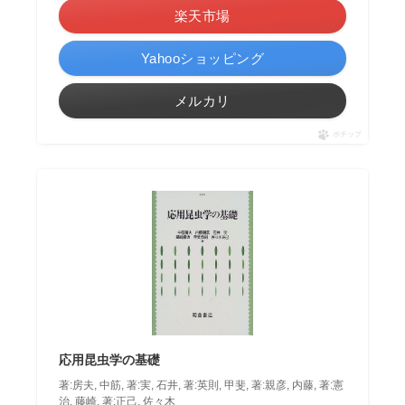
楽天市場
Yahooショッピング
メルカリ
ポチップ
応用昆虫学の基礎
著:房夫, 中筋, 著:実, 石井, 著:英則, 甲斐, 著:親彦, 内藤, 著:憲
治, 藤崎, 著:正己, 佐々木