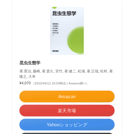
昆虫生態学
著:憲治, 藤崎, 著:貴久, 宮竹, 著:健二, 松浦, 著:正哉, 松村, 著:
隆之, 大串
¥4,070
（2022/04/12 20:03時点 | Amazon調べ）
Amazon
楽天市場
Yahooショッピング