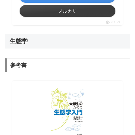
メルカリ
ポチップ
生態学
参考書