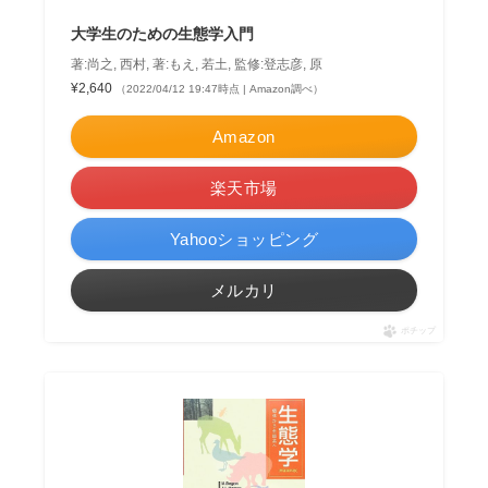
大学生のための生態学入門
著:尚之, 西村, 著:もえ, 若土, 監修:登志彦, 原
¥2,640
（2022/04/12 19:47時点 | Amazon調べ）
Amazon
楽天市場
Yahooショッピング
メルカリ
ポチップ