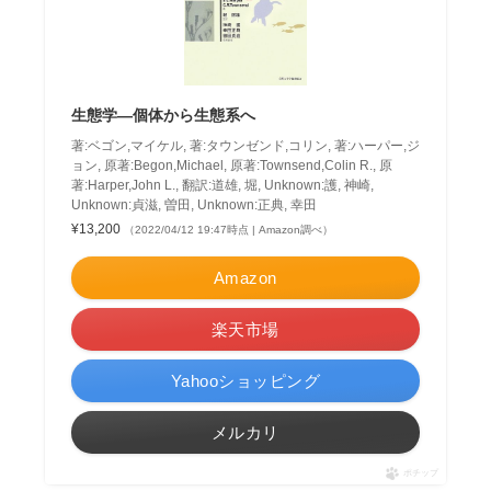
生態学―個体から生態系へ
著:ベゴン,マイケル, 著:タウンゼンド,コリン, 著:ハーパー,ジ
ョン, 原著:Begon,Michael, 原著:Townsend,Colin R., 原
著:Harper,John L., 翻訳:道雄, 堀, Unknown:護, 神崎,
Unknown:貞滋, 曽田, Unknown:正典, 幸田
¥13,200
（2022/04/12 19:47時点 | Amazon調べ）
Amazon
楽天市場
Yahooショッピング
メルカリ
ポチップ