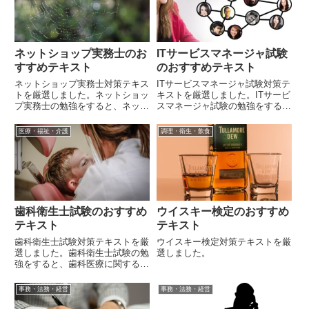
ネットショップ実務士のお
ITサービスマネージャ試験
すすめテキスト
のおすすめテキスト
ネットショップ実務士対策テキス
ITサービスマネージャ試験対策テ
トを厳選しました。ネットショッ
キストを厳選しました。ITサービ
プ実務士の勉強をすると、ネット
スマネージャ試験の勉強をする
ショップの運営に関する幅広い知
と、情報システムの運用・管理に
識が身に着きます。
関する幅広い知識が身に着きま
医療・福祉・介護
調理・衛生・飲食
す。
歯科衛生士試験のおすすめ
ウイスキー検定のおすすめ
テキスト
テキスト
歯科衛生士試験対策テキストを厳
ウイスキー検定対策テキストを厳
選しました。歯科衛生士試験の勉
選しました。
強をすると、歯科医療に関する幅
広い知識が身に着きます。
事務・法務・経営
事務・法務・経営