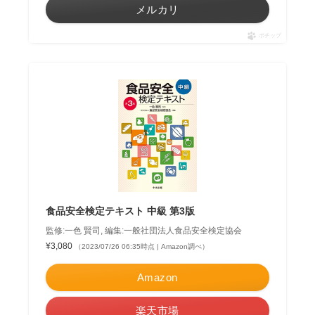
メルカリ
ポチップ
食品安全検定テキスト 中級 第3版
監修:一色 賢司, 編集:一般社団法人食品安全検定協会
¥3,080
（2023/07/26 06:35時点 | Amazon調べ）
Amazon
楽天市場