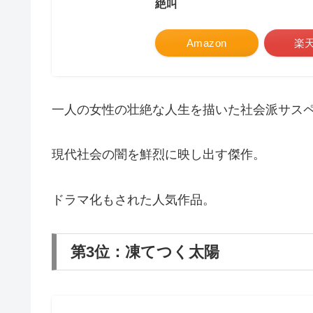
絶叫
Amazon
楽
一人の女性の壮絶な人生を描いた社会派サス
現代社会の闇を鮮烈に映し出す傑作。
ドラマ化もされた人気作品。
第3位：凍てつく太陽