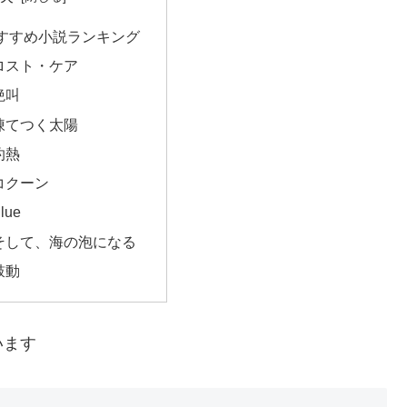
すすめ小説ランキング
ロスト・ケア
絶叫
凍てつく太陽
灼熱
コクーン
lue
そして、海の泡になる
鼓動
います