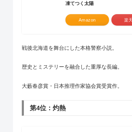
凍てつく太陽
Amazon
楽
戦後北海道を舞台にした本格警察小説。
歴史とミステリーを融合した重厚な長編。
大藪春彦賞・日本推理作家協会賞受賞作。
第4位：灼熱