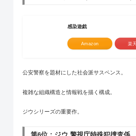
感染遊戯
Amazon
楽
公安警察を題材にした社会派サスペンス。
複雑な組織構造と情報戦を描く構成。
ジウシリーズの重要作。
第6位：ジウ 警視庁特殊犯捜査係