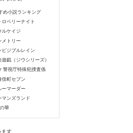
すめ小説ランキング
トロベリーナイト
ウルケイジ
ンメトリー
ンビジブルレイン
染遊戯（ジウシリーズ）
ウ 警視庁特殊犯捜査係
舞伎町セブン
ルーマーダー
ーマンズランド
妖の華
います