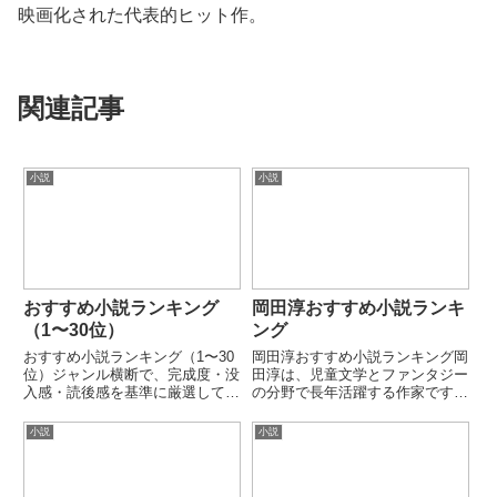
映画化された代表的ヒット作。
関連記事
小説
小説
おすすめ小説ランキング
岡田淳おすすめ小説ランキ
（1〜30位）
ング
おすすめ小説ランキング（1〜30
岡田淳おすすめ小説ランキング岡
位）ジャンル横断で、完成度・没
田淳は、児童文学とファンタジー
入感・読後感を基準に厳選してい
の分野で長年活躍する作家です。
ます。ミステリー・文学・SF・
学校や日常を舞台に、不思議な出
エンタメを中心に評価していま
来事を温かな筆致で描く作品が多
小説
小説
す。今読んでも価値がある作品の
く、小学生から大人まで幅広い世
みを選出しています。読みやすさ
代に親しまれています。本ランキ
と物語体験の強さを重視してい
ングでは、代表的な作品を厳選