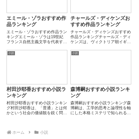
ま...
し...
エミール・ゾラおすすめ作
チャールズ・ディケンズお
品ランキング
すすめ作品ランキング
エミール・ゾラおすすめ作品ラン
チャールズ・ディケンズおすすめ
キングエミール・ゾラは19世紀
作品ランキングチャールズ・ディ
フランス自然主義文学を代表する
ケンズは、ヴィクトリア朝イギリ
小説家です。社会を科学的に描こ
スを代表する小説家です。社会問
うとする「実験小説」の理論を掲
題と人間ドラマを融合させた作品
小説
小説
げ、労働・貧困・欲望をリアルに
で知られ、世界文学に大きな影響
描きました。「ルーゴン＝マッカ
を与えました。本ランキングで
ール叢書」に代表される壮大な
は、代表的な長編・中編小説を厳
連...
選...
村田沙耶香おすすめ小説ラ
森博嗣おすすめ小説ランキ
ンキング
ング
村田沙耶香おすすめ小説ランキン
森博嗣おすすめ小説ランキング森
グ村田沙耶香は、「普通」とは何
博嗣は、工学的思考と論理性を軸
かという社会の価値観を鋭く問い
にした本格ミステリで知られる作
直す作品で国内外から高い評価を
家です。理系的ロジックと独特の
受ける小説家です。日常の常識を
世界観を融合させた、構造重視の
少しずらした視点から、人間社会
ミステリが特徴です。本ランキン
ホーム
小説
や家族、恋愛、生殖などを独創的
グでは代表的なシリーズ・長編小
に描く作風が特徴です。本ラン
説を厳選して紹介します。第1