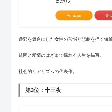
にごりえ
Amazon
楽
遊郭を舞台にした女性の苦悩と悲劇を描く短
貧困と愛情のはざまで揺れる人生を描写。
社会的リアリズムの代表作。
第3位：十三夜