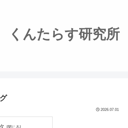
くんたらす研究所
グ
2026.07.01
次