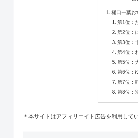
樋口一葉お
第1位：
第2位：
第3位：
第4位：
第5位：
第6位：
第7位：
第8位：
＊本サイトはアフィリエイト広告を利用して