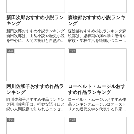
新田次郎おすすめ小説ラン
森絵都おすすめ小説ランキ
キング
ング
新田次郎おすすめ小説ランキング
森絵都おすすめ小説ランキング森
新田次郎は、山岳小説や歴史小説
絵都は、思春期の揺れ動く感情や
を中心に、人間の挑戦と自然の厳
家族・学校生活を繊細かつユーモ
しさを描いた作家です。実在の人
ラスに描く現代日本の人気作家で
物や登山家を題材にしながら、極
す。児童文学から一般文芸まで幅
小説
小説
限状況での人間心理をリアルに描
広く、成長・喪失・再生をテーマ
く作風が特徴です。本ランキング
にした作品が多いのが特徴です。
では代表的な山岳・歴史小説を
本ランキングでは代表的な長
厳...
編・...
阿川佐和子おすすめ作品ラ
ローベルト・ムージルおす
ンキング
すめ作品ランキング
阿川佐和子おすすめ作品ランキン
ローベルト・ムージルおすすめ作
グ阿川佐和子は、軽妙な語り口と
品ランキングムージルはオースト
鋭い人間観察で知られるエッセイ
リアの近代文学を代表する作家・
スト・小説家で、日常の人間関係
思想家です。心理・倫理・科学・
や老若男女の機微をユーモラスに
社会を横断する哲学的長編で知ら
小説
小説
描く作風が特徴です。エッセイで
れています。未完の大作『特性の
培った観察力をもとに、小説では
ない男』は20世紀文学の最高峰
人間関係のリアルさと可笑しみ
の一つとされています。第1