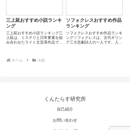
を...
位：...
三上延おすすめ小説ランキ
ソフォクレスおすすめ作品
ング
ランキング
三上延おすすめ小説ランキング三
ソフォクレスおすすめ作品ランキ
上延は、ミステリと日常要素を組
ングソフォクレスは、古代ギリシ
み合わせたライト文芸系作品で人
ア三大悲劇詩人の一人です。人間
気の現代日本の作家です。特に
の運命と倫理的葛藤を描いた悲劇
「古書」「本屋」「謎解き」をテ
で知られ、ギリシア演劇の完成者
ーマにした知的で穏やかな物語が
とも言われます。本ランキングで
ホーム
小説
特徴です。本ランキングでは代表
は、現存する代表的悲劇を厳選し
的な長編・シリーズ作品を厳選し
て紹介します。第1位：オイデ
て...
ィ...
くんたらす研究所
自己紹介
お問い合わせ