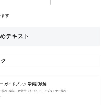
います
すめテキスト
ック
ー ガイドブック 学科試験編
ー協会, 編集:一般社団法人 インテリアプランナー協会
べ）