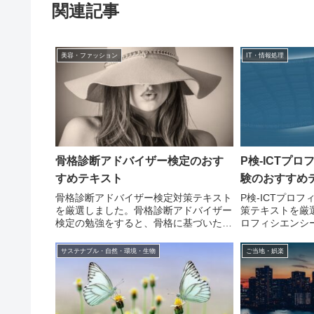
関連記事
美容・ファッション
IT・情報処理
骨格診断アドバイザー検定のおす
P検-ICTプ
すめテキスト
験のおすすめ
骨格診断アドバイザー検定対策テキスト
P検-ICTプロ
を厳選しました。骨格診断アドバイザー
策テキストを厳選
検定の勉強をすると、骨格に基づいたフ
ロフィシエンシ
ァッションコーディネートに関する幅広
と、ICT(情報
い知識が身に着きます。
学べます。
サステナブル・自然・環境・生物
ご当地・娯楽