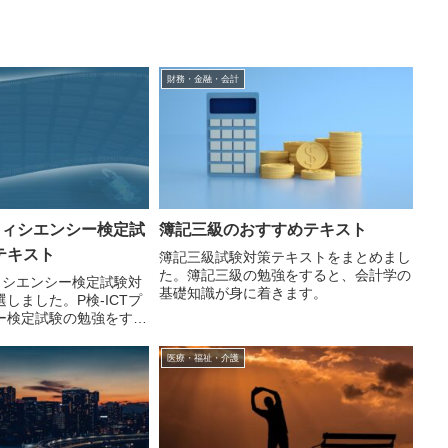
財務・金融・会計
ロフィシエンシー検定試
簿記三級のおすすめテキスト
テキスト
簿記三級試験対策テキストをまとめまし
た。簿記三級の勉強をすると、会計学の
フィシエンシー検定試験対
基礎知識が身に着きます。
しました。P検-ICTプ
ー検定試験の勉強をする
通信技術)について幅広く
医療・福祉・介護