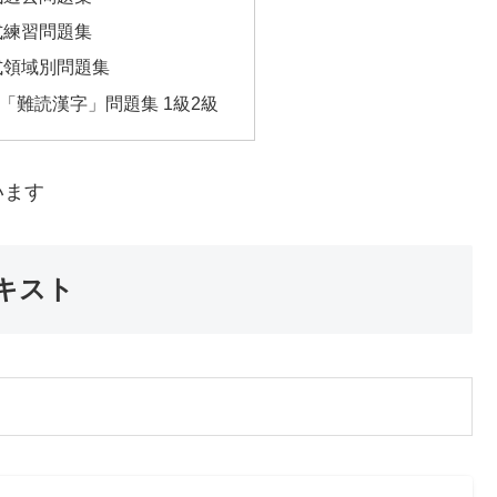
式練習問題集
式領域別問題集
「難読漢字」問題集 1級2級
います
テキスト