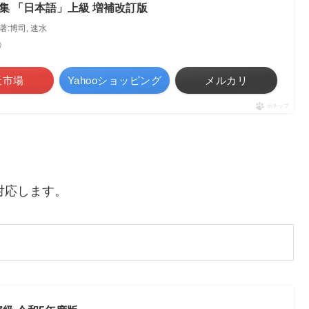
集 「日本語」上級 増補改訂版
 著:博司, 速水
べ）
天市場
Yahooショッピング
メルカリ
ポチップ
に対応します。