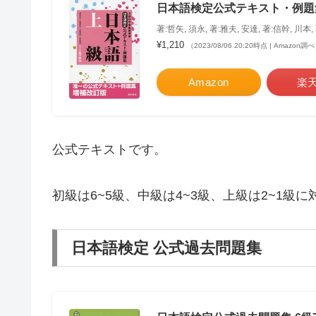
日本語検定公式テキスト・例題
著:哲矢, 須永, 著:雅夫, 安達, 著:信幹, 川本,
¥1,210
（2023/08/06 20:20時点 | Amazon調
Amazon
楽
公式テキストです。
初級は6~5級、中級は4~3級、上級は2~1級
日本語検定 公式過去問題集