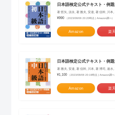
日本語検定公式テキスト・例題
著:哲矢, 須永, 著:雅夫, 安達, 著:信幹, 川本,
¥990
（2023/08/06 20:20時点 | Amazon調べ）
Amazon
楽
日本語検定公式テキスト・例題
著:雅夫, 安達, 著:信幹, 川本, 著:博司, 速水,
¥1,100
（2023/08/06 20:19時点 | Amazon調
Amazon
楽