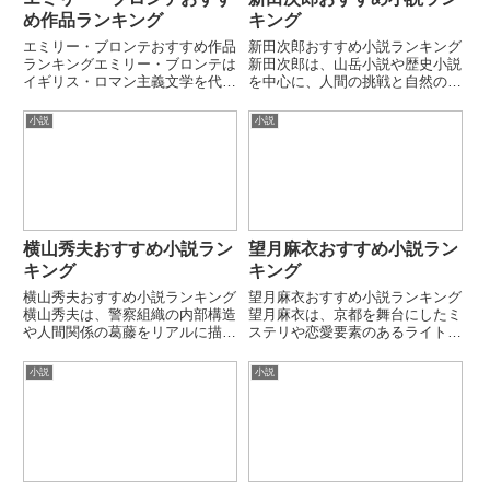
め作品ランキング
キング
エミリー・ブロンテおすすめ作品
新田次郎おすすめ小説ランキング
ランキングエミリー・ブロンテは
新田次郎は、山岳小説や歴史小説
イギリス・ロマン主義文学を代表
を中心に、人間の挑戦と自然の厳
する作家で、唯一の長編小説と詩
しさを描いた作家です。実在の人
作品によって強烈な文学的評価を
物や登山家を題材にしながら、極
小説
小説
残しました。自然と激情、愛と破
限状況での人間心理をリアルに描
滅を極限まで描く作風が特徴で、
く作風が特徴です。本ランキング
特に人間の本能的感情に焦点を
では代表的な山岳・歴史小説を
当...
厳...
横山秀夫おすすめ小説ラン
望月麻衣おすすめ小説ラン
キング
キング
横山秀夫おすすめ小説ランキング
望月麻衣おすすめ小説ランキング
横山秀夫は、警察組織の内部構造
望月麻衣は、京都を舞台にしたミ
や人間関係の葛藤をリアルに描く
ステリや恋愛要素のあるライト文
社会派ミステリ作家です。事件そ
芸作品で人気の作家です。日常の
のものよりも「組織の論理」と
謎解きと人間関係、歴史ロマンや
小説
小説
「個人の正義」の衝突を描く作風
和風ファンタジーを融合させた作
が特徴です。本ランキングでは代
風が特徴です。本ランキングでは
表的な長編・連作小説を厳選して
代表的なシリーズ作品・長編を
紹...
厳...