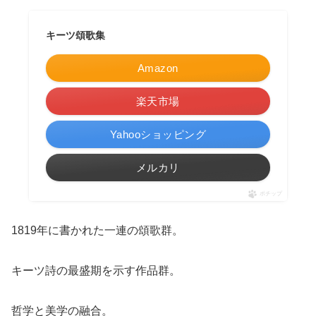
キーツ頌歌集
Amazon
楽天市場
Yahooショッピング
メルカリ
ポチップ
1819年に書かれた一連の頌歌群。
キーツ詩の最盛期を示す作品群。
哲学と美学の融合。