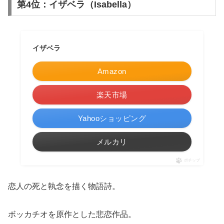
第4位：イザベラ（Isabella）
イザベラ
Amazon
楽天市場
Yahooショッピング
メルカリ
ポチップ
恋人の死と執念を描く物語詩。
ボッカチオを原作とした悲恋作品。