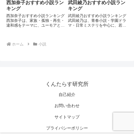
西加奈子おすすめ小説ラン
武田綾乃おすすめ小説ラン
キング
キング
西加奈子おすすめ小説ランキング
武田綾乃おすすめ小説ランキング
西加奈子は、家族・孤独・再生・
武田綾乃は、青春小説・学園ドラ
違和感をテーマに、ユーモアと鋭
マ・日常ミステリを中心に、若者
い人間観察を交えて描く現代日本
の心理や成長を丁寧に描く現代日
文学の代表的作家です。関西的な
本の作家です。『響け！ユーフォ
軽やかさと、深い心理描写や社会
ニアム』をはじめ、部活動や友
ホーム
小説
的テーマを併せ持つ作風で、幅広
情、葛藤をリアルに描く作品で幅
い読者層から支持されていま
広い支持を得ています。本ランキ
す。...
ン...
くんたらす研究所
自己紹介
お問い合わせ
サイトマップ
プライバシーポリシー