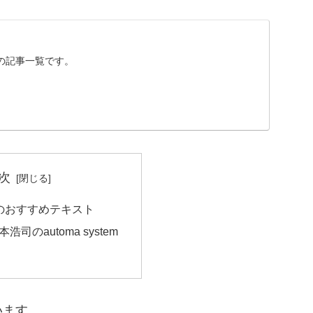
の記事一覧です。
次
のおすすめテキスト
浩司のautoma system
います