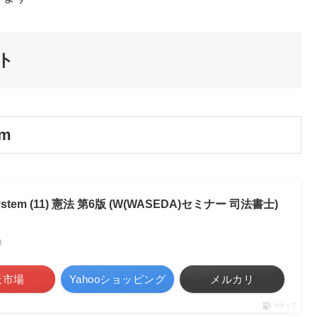
ト
em
tem (11) 憲法 第6版 (W(WASEDA)セミナー 司法書士)
べ）
天市場
Yahooショッピング
メルカリ
ポチップ