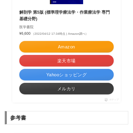
解剖学 第5版 (標準理学療法学・作業療法学 専門
基礎分野)
医学書院
¥6,600
（2022/04/12 17:34時点 | Amazon調べ）
Amazon
楽天市場
Yahooショッピング
メルカリ
ポチップ
参考書