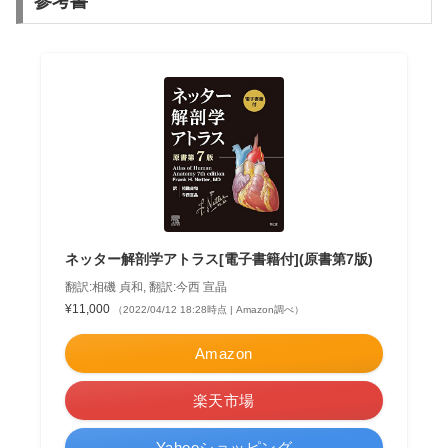
参考書
ネッター解剖学アトラス[電子書籍付](原書第7版)
翻訳:相磯 貞和, 翻訳:今西 宣晶
¥11,000
（2022/04/12 18:28時点 | Amazon調べ）
Amazon
楽天市場
Yahooショッピング