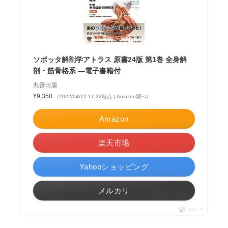
ソボッタ解剖学アトラス 原書24版 第1巻 全身解
剖・筋骨格系 —電子書籍付
丸善出版
¥9,350
（2022/04/12 17:32時点 | Amazon調べ）
Amazon
楽天市場
Yahooショッピング
メルカリ
ポチップ