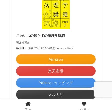
こわいもの知らずの病理学講義
著:仲野徹
¥2,035
（2022/04/12 17:40時点 | Amazon調べ）
Amazon
楽天市場
Yahooショッピング
メルカリ
ポチップ
ホーム
フォロー