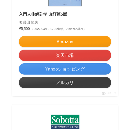
入門人体解剖学 改訂第5版
著:藤田 恒夫
¥5,500
（2022/04/12 17:32時点 | Amazon調べ）
Amazon
楽天市場
Yahooショッピング
メルカリ
ポチップ