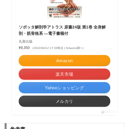
ソボッタ解剖学アトラス 原書24版 第1巻 全身解
剖・筋骨格系 —電子書籍付
丸善出版
¥9,350
（2022/04/12 17:33時点 | Amazon調べ）
Amazon
楽天市場
Yahooショッピング
メルカリ
ポチップ