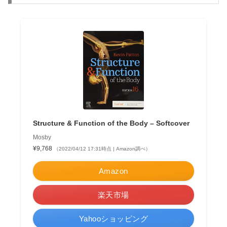
Structure & Function of the Body – Softcover
Mosby
¥9,768
（2022/04/12 17:31時点 | Amazon調べ）
Amazon
楽天市場
Yahooショッピング