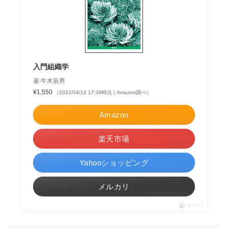
入門組織学
著:牛木辰男
¥1,550
（2022/04/12 17:39時点 | Amazon調べ）
Amazon
楽天市場
Yahooショッピング
メルカリ
ポチップ