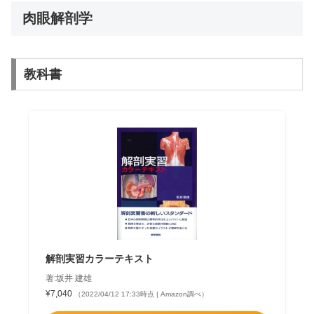
肉眼解剖学
教科書
解剖実習カラーテキスト
著:坂井 建雄
¥7,040
（2022/04/12 17:33時点 | Amazon調べ）