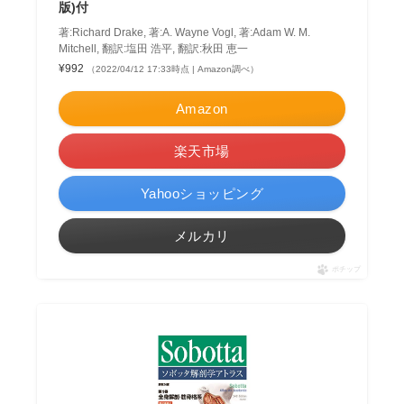
版)付
著:Richard Drake, 著:A. Wayne Vogl, 著:Adam W. M.
Mitchell, 翻訳:塩田 浩平, 翻訳:秋田 恵一
¥992
（2022/04/12 17:33時点 | Amazon調べ）
Amazon
楽天市場
Yahooショッピング
メルカリ
ポチップ