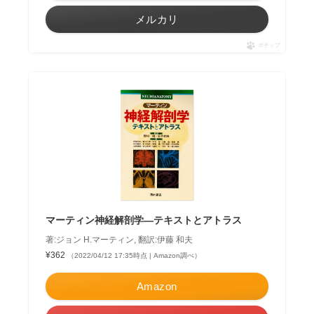
メルカリ
ポチップ
マーティン神経解剖学―テキストとアトラス
著:ジョン H.マーティン, 翻訳:伊藤 和夫
¥362
（2022/04/12 17:35時点 | Amazon調べ）
Amazon