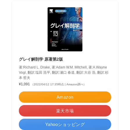
グレイ解剖学 原著第2版
著:Richard L. Drake, 著:Adam W.M. Mitchell, 著:A.Wayne
Vogl, 翻訳:塩田 浩平, 翻訳:瀬口 春道, 翻訳:大谷 浩, 翻訳:杉
本 哲夫
¥1,091
（2022/04/12 17:35時点 | Amazon調べ）
Amazon
楽天市場
Yahooショッピング