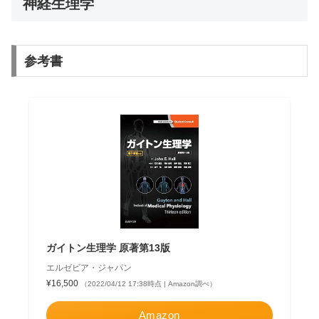
神経生理学
参考書
ガイトン生理学 原著第13版
エルゼビア・ジャパン
¥16,500
（2022/04/12 17:38時点 | Amazon調べ）
Amazon