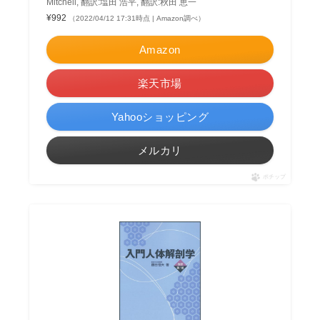
Mitchell, 翻訳:塩田 浩平, 翻訳:秋田 恵一
¥992
（2022/04/12 17:31時点 | Amazon調べ）
Amazon
楽天市場
Yahooショッピング
メルカリ
ポチップ