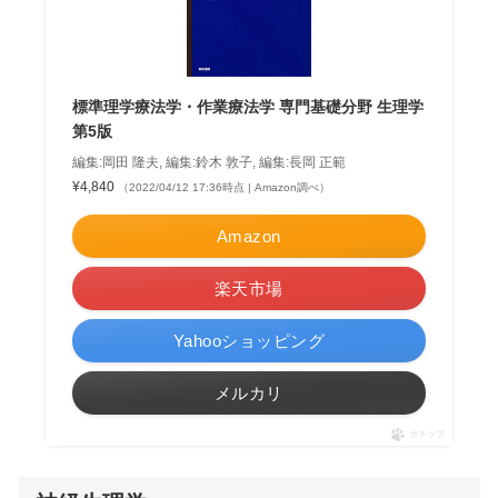
標準理学療法学・作業療法学 専門基礎分野 生理学
第5版
編集:岡田 隆夫, 編集:鈴木 敦子, 編集:長岡 正範
¥4,840
（2022/04/12 17:36時点 | Amazon調べ）
Amazon
楽天市場
Yahooショッピング
メルカリ
ポチップ