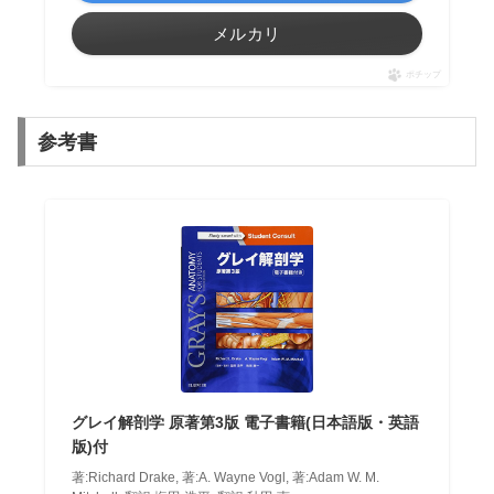
メルカリ
ポチップ
参考書
グレイ解剖学 原著第3版 電子書籍(日本語版・英語
版)付
著:Richard Drake, 著:A. Wayne Vogl, 著:Adam W. M.